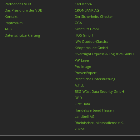
Partner des VDB
CarFleet24
Das Präsidium des VDB
CRONBANK AG
Kontakt
Der Sicherheits-Checker
Impressum
GGA
AGB
GrantLift GmbH
Datenschutzerklärung
HQS GmbH
IWA OutdoorClassics
KVoptimal.de GmbH
OverNight Express & Logistics GmbH
PiP Laser
Pro Image
ProvenExpert
Rechtliche Unterstützung
A.T.U.
BSG-Wüst Data Security GmbH
DPD
First Data
Handelsverband Hessen
Landbell AG
Rheinischer-Inkassodienst e.K.
Zukos