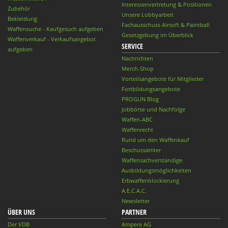
Interessenvertretung & Positionen
Zubehör
Unsere Lobbyarbeit
Bekleidung
Fachausschuss Airsoft & Paintball
Waffensuche - Kaufgesuch aufgeben
Gesetzgebung im Überblick
Waffenverkauf - Verkaufsangebot
SERVICE
aufgeben
Nachrichten
Merch-Shop
Vorteilsangebote für Mitglieder
Fortbildungsangebote
PROGUN Blog
Jobbörse und Nachfolge
Waffen-ABC
Waffenrecht
Rund um den Waffenkauf
Beschussämter
Waffensachverständige
Ausbildungsmöglichkeiten
Erbwaffenblockierung
A.E.C.A.C.
Newsletter
ÜBER UNS
PARTNER
Der VDB
Ampere AG