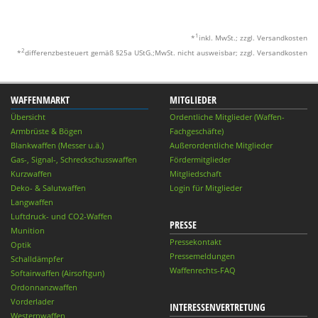
1
*
inkl. MwSt.; zzgl. Versandkosten
2
*
differenzbesteuert gemäß §25a UStG.;MwSt. nicht ausweisbar; zzgl. Versandkosten
WAFFENMARKT
MITGLIEDER
Übersicht
Ordentliche Mitglieder (Waffen-
Armbrüste & Bögen
Fachgeschäfte)
Blankwaffen (Messer u.ä.)
Außerordentliche Mitglieder
Gas-, Signal-, Schreckschusswaffen
Fördermitglieder
Kurzwaffen
Mitgliedschaft
Deko- & Salutwaffen
Login für Mitglieder
Langwaffen
Luftdruck- und CO2-Waffen
PRESSE
Munition
Pressekontakt
Optik
Pressemeldungen
Schalldämpfer
Waffenrechts-FAQ
Softairwaffen (Airsoftgun)
Ordonnanzwaffen
Vorderlader
INTERESSENVERTRETUNG
Westernwaffen