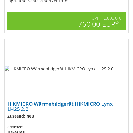
Jagd- und Schießsportzentrum
UVP: 1.089,90 €
760,00 EUR*
1
HIKMICRO Wärmebildgerät HIKMICRO Lynx
LH25 2.0
Zustand: neu
Anbieter:
Hs-arms