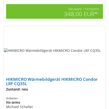
Neuware / Festpreis
348,00 EUR*
1
HIKMICRO Wärmebildgerät HIKMICRO Condor
LRF CQ35L
Zustand: neu
Anbieter:
Hs-arms
Michael Schaller