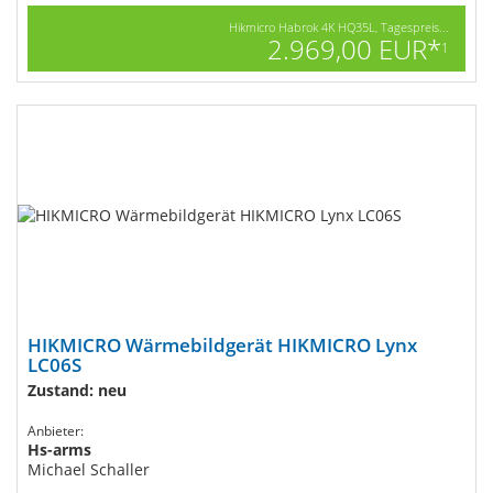
Hikmicro Habrok 4K HQ35L, Tagespreis...
2.969,00 EUR*
1
HIKMICRO Wärmebildgerät HIKMICRO Lynx
LC06S
Zustand: neu
Anbieter:
Hs-arms
Michael Schaller