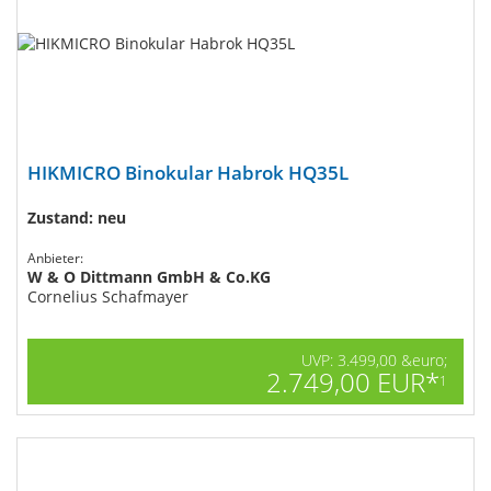
HIKMICRO Binokular Habrok HQ35L
Zustand: neu
Anbieter:
W & O Dittmann GmbH & Co.KG
Cornelius Schafmayer
UVP: 3.499,00 &euro;
2.749,00 EUR*
1