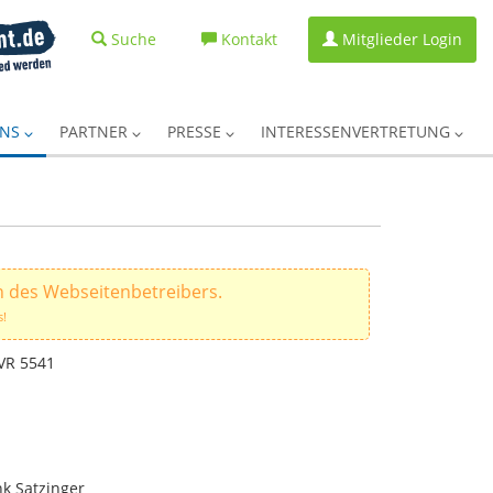
Suche
Kontakt
Mitglieder Login
UNS
PARTNER
PRESSE
INTERESSENVERTRETUNG
 des Webseitenbetreibers.
s!
VR 5541
nk Satzinger