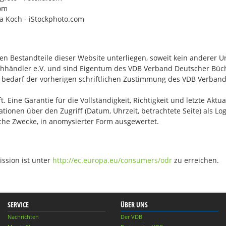
com
a Koch - iStockphoto.com
gen Bestandteile dieser Website unterliegen, soweit kein anderer
händler e.V. und sind Eigentum des VDB Verband Deutscher Büch
rt bedarf der vorherigen schriftlichen Zustimmung des VDB Verb
t. Eine Garantie für die Vollständigkeit, Richtigkeit und letzte A
ionen über den Zugriff (Datum, Uhrzeit, betrachtete Seite) als Lo
sche Zwecke, in anomysierter Form ausgewertet.
ssion ist unter
http://ec.europa.eu/consumers/odr
zu erreichen.
SERVICE
ÜBER UNS
Nachrichten
Der VDB