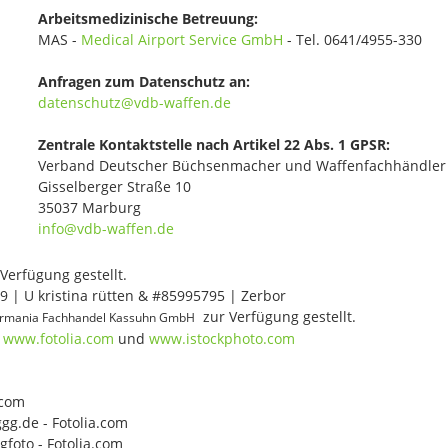
Arbeitsmedizinische Betreuung:
MAS -
Medical Airport Service GmbH
- Tel. 0641/4955-330
Anfragen zum Datenschutz an:
datenschutz@vdb-waffen.de
Zentrale Kontaktstelle nach Artikel 22 Abs. 1 GPSR:
Verband Deutscher Büchsenmacher und Waffenfachhändler 
Gisselberger Straße 10
35037 Marburg
info@vdb-waffen.de
Verfügung gestellt.
9 | U kristina rütten & #85995795 | Zerbor
zur Verfügung gestellt.
rmania Fachhandel Kassuhn GmbH
i
www.fotolia.com
und
www.istockphoto.com
.com
gg.de - Fotolia.com
gfoto - Fotolia.com