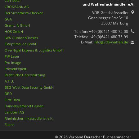
CarFleet24
und Waffenfachhändler e.V.
CRONBANK AG
VDB Geschäftsstelle:
Der Sicherheits-Checker
Gisselberger Straße 10
GGA
35037 Marburg
GrantLift GmbH
Telefon: +49 (0)6421 480 75-00
HQS GmbH
Telefax: +49 (0)6421 480 75-99
IWA OutdoorClassics
E-Mail:
info@vdb-waffen.de
KVoptimal.de GmbH
OverNight Express & Logistics GmbH
PiP Laser
Pro Image
ProvenExpert
Rechtliche Unterstützung
A.T.U.
BSG-Wüst Data Security GmbH
DPD
First Data
Handelsverband Hessen
Landbell AG
Rheinischer-Inkassodienst e.K.
Zukos
© 2026 Verband Deutscher Büchsenmacher