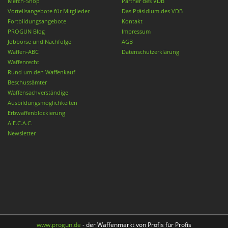
Merch-Shop
Partner des VDB
Vorteilsangebote für Mitglieder
Das Präsidium des VDB
Fortbildungsangebote
Kontakt
PROGUN Blog
Impressum
Jobbörse und Nachfolge
AGB
Waffen-ABC
Datenschutzerklärung
Waffenrecht
Rund um den Waffenkauf
Beschussämter
Waffensachverständige
Ausbildungsmöglichkeiten
Erbwaffenblockierung
A.E.C.A.C.
Newsletter
www.progun.de
- der Waffenmarkt von Profis für Profis