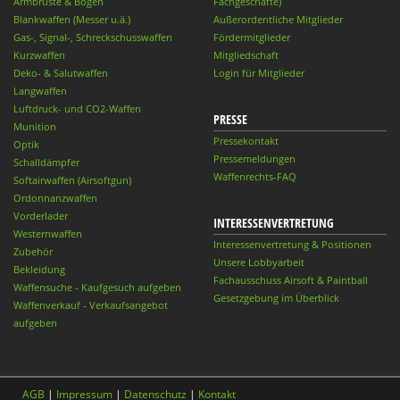
Armbrüste & Bögen
Fachgeschäfte)
Blankwaffen (Messer u.ä.)
Außerordentliche Mitglieder
Gas-, Signal-, Schreckschusswaffen
Fördermitglieder
Kurzwaffen
Mitgliedschaft
Deko- & Salutwaffen
Login für Mitglieder
Langwaffen
Luftdruck- und CO2-Waffen
PRESSE
Munition
Pressekontakt
Optik
Pressemeldungen
Schalldämpfer
Waffenrechts-FAQ
Softairwaffen (Airsoftgun)
Ordonnanzwaffen
Vorderlader
INTERESSENVERTRETUNG
Westernwaffen
Interessenvertretung & Positionen
Zubehör
Unsere Lobbyarbeit
Bekleidung
Fachausschuss Airsoft & Paintball
Waffensuche - Kaufgesuch aufgeben
Gesetzgebung im Überblick
Waffenverkauf - Verkaufsangebot
aufgeben
AGB
|
Impressum
|
Datenschutz
|
Kontakt