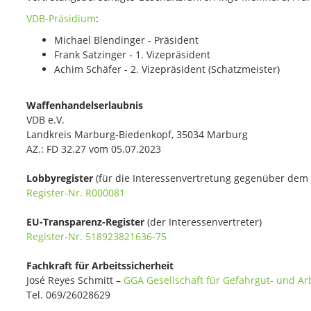
VDB-Präsidium
:
Michael Blendinger - Präsident
Frank Satzinger - 1. Vizepräsident
Achim Schäfer - 2. Vizepräsident (Schatzmeister)
Waffenhandelserlaubnis
VDB e.V.
Landkreis Marburg-Biedenkopf, 35034 Marburg
AZ.: FD 32.27 vom 05.07.2023
Lobbyregister
(für die Interessenvertretung gegenüber de
Register-Nr. R000081
EU-Transparenz-Register
(der Interessenvertreter)
Register-Nr. 518923821636-75
Fachkraft für Arbeitssicherheit
José Reyes Schmitt –
GGA Gesellschaft für Gefahrgut- und A
Tel. 069/26028629