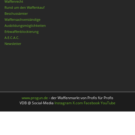
Waffenrecht
Rund um den Waffenkauf
Beschussämter
Waffensachverständige
Ausbildungsmöglichkeiten
Erbwaffenblockierung
A.E.C.A.C.
Newsletter
www.progun.de
- der Waffenmarkt von Profis für Profis
VDB @ Social-Media
Instagram
X.com
Facebook
YouTube