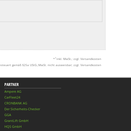
1
*
inkl. MwSt.; zzgl. Versandkosten
esteuert gemäß §25a UStG.;MwSt. nicht ausweisbar; zzgl. Versandkosten
PARTNER
Ampere AG
CarFleet24
CRONBANK AG
Der Sicherheits-Checker
GGA
GrantLift GmbH
HQS GmbH