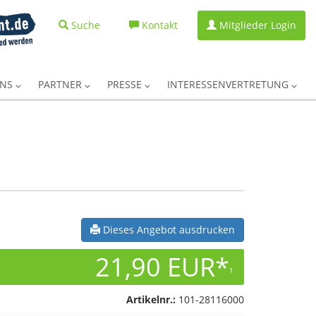
Suche
Kontakt
Mitglieder Login
UNS
PARTNER
PRESSE
INTERESSENVERTRETUNG
Dieses Angebot ausdrucken
21,90 EUR*
1
Artikelnr.:
101-28116000