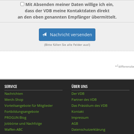
Mit Absenden meiner Daten willige ich ein,
dass der VDB meine Kontaktdaten direkt
an den oben genannten Empfänger übermittelt.
Nachricht versenden
(Bitte füllen Sie alle Felder aus!)
2
*
differenzb
SERVICE
ÜBER UNS
Nachrichten
Der VDB
Merch-Shop
Partner des VDB
Vorteilsangebote für Mitglieder
Das Präsidium des VDB
Fortbildungsangebote
Kontakt
PROGUN Blog
Impressum
Jobbörse und Nachfolge
AGB
Waffen-ABC
Datenschutzerklärung