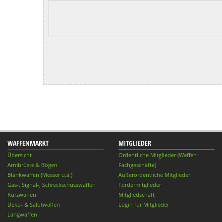
WAFFENMARKT
MITGLIEDER
Übersicht
Ordentliche Mitglieder (Waffen-
Armbrüste & Bögen
Fachgeschäfte)
Blankwaffen (Messer u.ä.)
Außerordentliche Mitglieder
Gas-, Signal-, Schreckschusswaffen
Fördermitglieder
Kurzwaffen
Mitgliedschaft
Deko- & Salutwaffen
Login für Mitglieder
Langwaffen