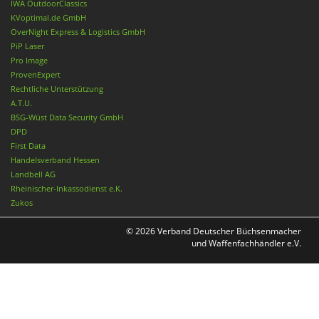
IWA OutdoorClassics
KVoptimal.de GmbH
OverNight Express & Logistics GmbH
PiP Laser
Pro Image
ProvenExpert
Rechtliche Unterstützung
A.T.U.
BSG-Wüst Data Security GmbH
DPD
First Data
Handelsverband Hessen
Landbell AG
Rheinischer-Inkassodienst e.K.
Zukos
© 2026 Verband Deutscher Büchsenmacher
und Waffenfachhändler e.V.
Nach oben