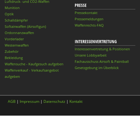
Luftdruck- und CO2-Waffen
PRESSE
Munition
Pressekontakt
Optik
Pressemeldungen
Schalldämpfer
Waffenrechts-FAQ
Softairwaffen (Airsoftgun)
Ordonnanzwaffen
Vorderlader
INTERESSENVERTRETUNG
Westernwaffen
Interessenvertretung & Positionen
Zubehör
Unsere Lobbyarbeit
Bekleidung
Fachausschuss Airsoft & Paintball
Waffensuche - Kaufgesuch aufgeben
Gesetzgebung im Überblick
Waffenverkauf - Verkaufsangebot
aufgeben
AGB
|
Impressum
|
Datenschutz
|
Kontakt