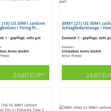
 [10] US 30M1 carbine
30M1 [21] US 30M1 carb
gbolzen / Firing Pi...
Schlagfederstange / Ha
d: 1 - gepflegt, sehr gut
Zustand: 1 - gepflegt, sehr g
r:
Anbieter:
aben Arms GmbH
Schwaben Arms GmbH
 Prewo
Artur Prewo
24,80 EUR*
24,80 EU
1