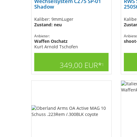
Wechselsystem CZ75 SP-01
RWS S
Shadow
250S
Kaliber: 9mmLuger
Kalibe
Zustand: neu
Zusta
Anbieter:
Anbiete
Waffen Oschatz
shoot
Kurt Arnold Tschofen
349,00 EUR*
1