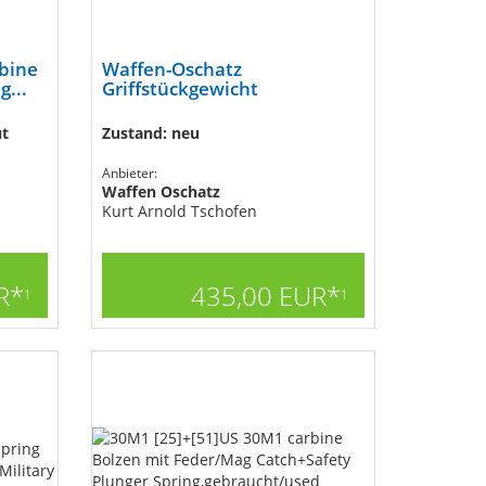
bine
Waffen-Oschatz
...
Griffstückgewicht
ut
Zustand: neu
Anbieter:
Waffen Oschatz
Kurt Arnold Tschofen
R*
435,00 EUR*
1
1