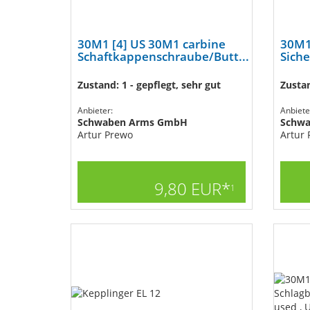
30M1 [4] US 30M1 carbine
30M1
Schaftkappenschraube/Butt...
Siche
Zustand: 1 - gepflegt, sehr gut
Zustan
Anbieter:
Anbiete
Schwaben Arms GmbH
Schw
Artur Prewo
Artur
9,80 EUR*
1