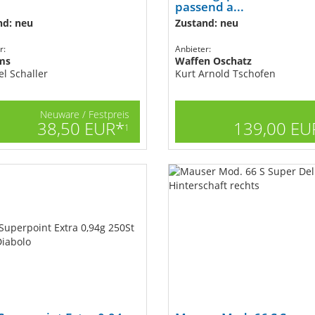
passend a...
nd: neu
Zustand: neu
r:
Anbieter:
ms
Waffen Oschatz
l Schaller
Kurt Arnold Tschofen
Neuware / Festpreis
38,50 EUR*
139,00 EU
1