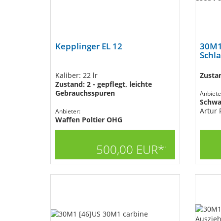
Kepplinger EL 12
30M1
Schla
Kaliber: 22 lr
Zustan
Zustand: 2 - gepflegt, leichte
Gebrauchsspuren
Anbiete
Schw
Artur
Anbieter:
Waffen Poltier OHG
500,00 EUR*
1