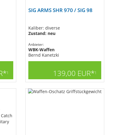
SIG ARMS SHR 970 / SIG 98
Kaliber: diverse
Zustand: neu
Anbieter:
WBK-Waffen
Bernd Kanetzki
R*
139,00 EUR*
1
1