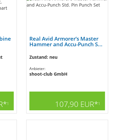
bine
Real Avid Armorer’s Master
Hammer and Accu-Punch S...
ut
Zustand: neu
Anbieter:
shoot-club GmbH
R*
107,90 EUR*
1
1