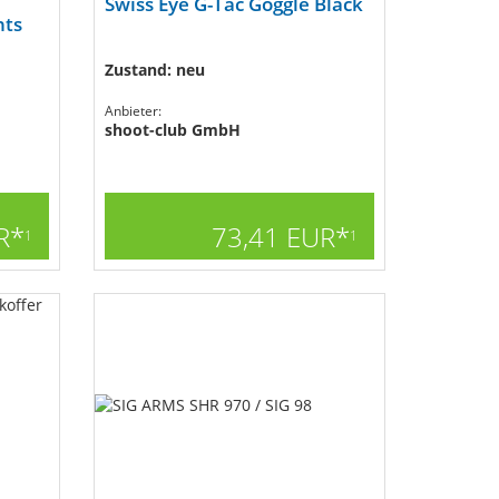
Swiss Eye G-Tac Goggle Black
hts
Zustand: neu
Anbieter:
shoot-club GmbH
R*
73,41 EUR*
1
1