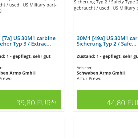
 [7a] US 30M1 carbine
30M1 [49a] US 30M1 car
eher Typ 3 / Extrac...
Sicherung Typ 2 / Safe...
d: 1 - gepflegt, sehr gut
Zustand: 1 - gepflegt, sehr g
r:
Anbieter:
aben Arms GmbH
Schwaben Arms GmbH
 Prewo
Artur Prewo
39,80 EUR*
44,80 EU
1