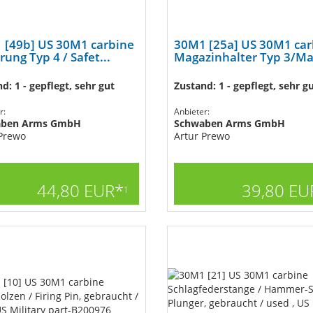
 [49b] US 30M1 carbine
30M1 [25a] US 30M1 car
rung Typ 4 / Safet...
Magazinhalter Typ 3/Mag
d: 1 - gepflegt, sehr gut
Zustand: 1 - gepflegt, sehr g
r:
Anbieter:
aben Arms GmbH
Schwaben Arms GmbH
 Prewo
Artur Prewo
44,80 EUR*
39,80 EU
1