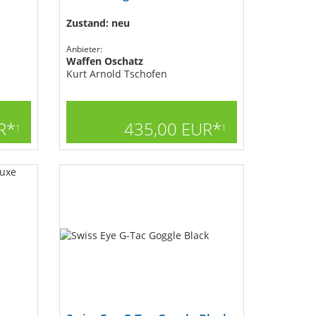
Zustand: neu
Anbieter:
Waffen Oschatz
Kurt Arnold Tschofen
R*
435,00 EUR*
1
1