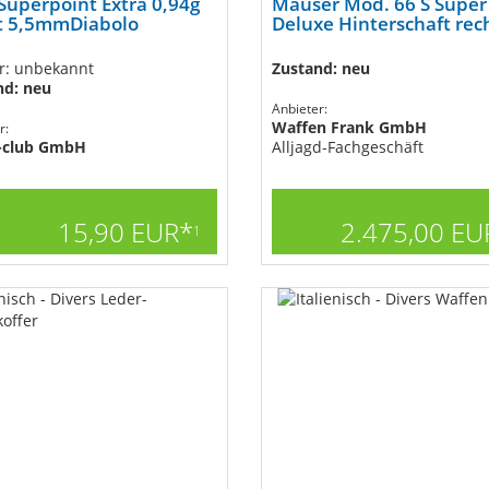
uperpoint Extra 0,94g
Mauser Mod. 66 S Super
t 5,5mmDiabolo
Deluxe Hinterschaft rec
r: unbekannt
Zustand: neu
nd: neu
Anbieter:
Waffen Frank GmbH
r:
-club GmbH
Alljagd-Fachgeschäft
15,90 EUR*
2.475,00 EU
1