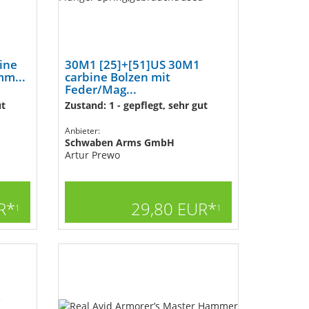
ine
30M1 [25]+[51]US 30M1
mm...
carbine Bolzen mit
Feder/Mag...
ut
Zustand: 1 - gepflegt, sehr gut
Anbieter:
Schwaben Arms GmbH
Artur Prewo
R*
29,80 EUR*
1
1