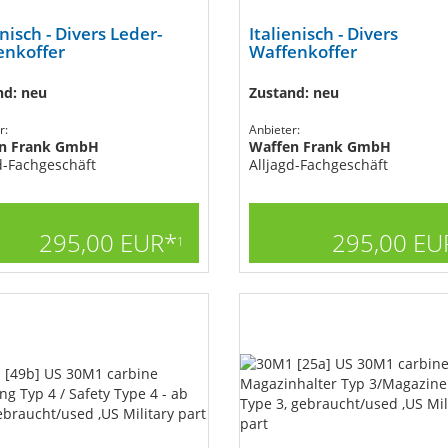
enisch - Divers Leder-
Italienisch - Divers
enkoffer
Waffenkoffer
nd: neu
Zustand: neu
r:
Anbieter:
n Frank GmbH
Waffen Frank GmbH
d-Fachgeschäft
Alljagd-Fachgeschäft
295,00 EUR*
295,00 EU
1