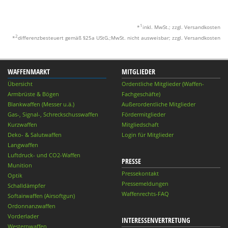
1
*
inkl. MwSt.; zzgl. Versandkosten
2
*
differenzbesteuert gemäß §25a UStG.;MwSt. nicht ausweisbar; zzgl. Versandkosten
WAFFENMARKT
MITGLIEDER
Übersicht
Ordentliche Mitglieder (Waffen-
Armbrüste & Bögen
Fachgeschäfte)
Blankwaffen (Messer u.ä.)
Außerordentliche Mitglieder
Gas-, Signal-, Schreckschusswaffen
Fördermitglieder
Kurzwaffen
Mitgliedschaft
Deko- & Salutwaffen
Login für Mitglieder
Langwaffen
Luftdruck- und CO2-Waffen
PRESSE
Munition
Pressekontakt
Optik
Pressemeldungen
Schalldämpfer
Waffenrechts-FAQ
Softairwaffen (Airsoftgun)
Ordonnanzwaffen
Vorderlader
INTERESSENVERTRETUNG
Westernwaffen