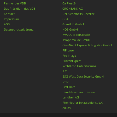
Partner des VDB
CarFleet24
Das Präsidium des VDB
CRONBANK AG
Kontakt
Der Sicherheits-Checker
Impressum
GGA
AGB
GrantLift GmbH
Datenschutzerklärung
HQS GmbH
IWA OutdoorClassics
KVoptimal.de GmbH
OverNight Express & Logistics GmbH
PiP Laser
Pro Image
ProvenExpert
Rechtliche Unterstützung
A.T.U.
BSG-Wüst Data Security GmbH
DPD
First Data
Handelsverband Hessen
Landbell AG
Rheinischer-Inkassodienst e.K.
Zukos