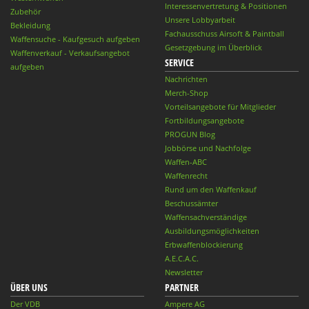
Interessenvertretung & Positionen
Zubehör
Unsere Lobbyarbeit
Bekleidung
Fachausschuss Airsoft & Paintball
Waffensuche - Kaufgesuch aufgeben
Gesetzgebung im Überblick
Waffenverkauf - Verkaufsangebot
SERVICE
aufgeben
Nachrichten
Merch-Shop
Vorteilsangebote für Mitglieder
Fortbildungsangebote
PROGUN Blog
Jobbörse und Nachfolge
Waffen-ABC
Waffenrecht
Rund um den Waffenkauf
Beschussämter
Waffensachverständige
Ausbildungsmöglichkeiten
Erbwaffenblockierung
A.E.C.A.C.
Newsletter
ÜBER UNS
PARTNER
Der VDB
Ampere AG