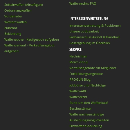
Waffenrechts-FAQ
Softairwaffen (Airsoftgun)
Ordonnanzwaffen
Vorderlader
INTERESSENVERTRETUNG
Westernwaffen
Interessenvertretung & Positionen
Zubehör
Unsere Lobbyarbeit
Bekleidung
Fachausschuss Airsoft & Paintball
Waffensuche - Kaufgesuch aufgeben
Gesetzgebung im Überblick
Waffenverkauf - Verkaufsangebot
SERVICE
aufgeben
Nachrichten
Merch-Shop
Vorteilsangebote für Mitglieder
Fortbildungsangebote
PROGUN Blog
Jobbörse und Nachfolge
Waffen-ABC
Waffenrecht
Rund um den Waffenkauf
Beschussämter
Waffensachverständige
Ausbildungsmöglichkeiten
Erbwaffenblockierung