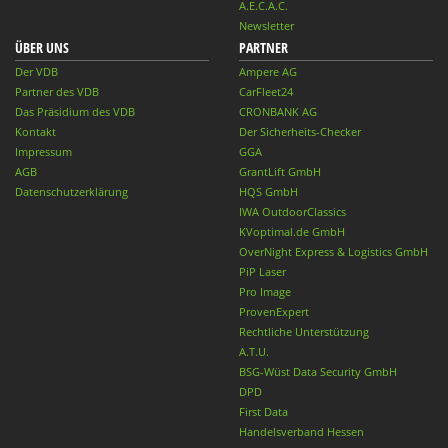
A.E.C.A.C.
Newsletter
ÜBER UNS
PARTNER
Der VDB
Ampere AG
Partner des VDB
CarFleet24
Das Präsidium des VDB
CRONBANK AG
Kontakt
Der Sicherheits-Checker
Impressum
GGA
AGB
GrantLift GmbH
Datenschutzerklärung
HQS GmbH
IWA OutdoorClassics
KVoptimal.de GmbH
OverNight Express & Logistics GmbH
PiP Laser
Pro Image
ProvenExpert
Rechtliche Unterstützung
A.T.U.
BSG-Wüst Data Security GmbH
DPD
First Data
Handelsverband Hessen