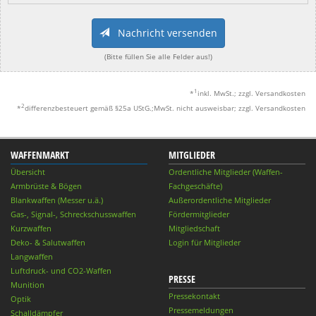
Nachricht versenden
(Bitte füllen Sie alle Felder aus!)
1
*
inkl. MwSt.; zzgl. Versandkosten
2
*
differenzbesteuert gemäß §25a UStG.;MwSt. nicht ausweisbar; zzgl. Versandkosten
WAFFENMARKT
MITGLIEDER
Übersicht
Ordentliche Mitglieder (Waffen-
Armbrüste & Bögen
Fachgeschäfte)
Blankwaffen (Messer u.ä.)
Außerordentliche Mitglieder
Gas-, Signal-, Schreckschusswaffen
Fördermitglieder
Kurzwaffen
Mitgliedschaft
Deko- & Salutwaffen
Login für Mitglieder
Langwaffen
Luftdruck- und CO2-Waffen
PRESSE
Munition
Pressekontakt
Optik
Pressemeldungen
Schalldämpfer