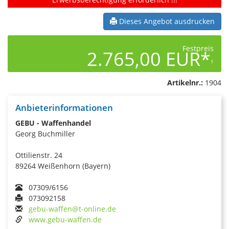
Dieses Angebot ausdrucken
Festpreis
2.765,00 EUR*
1
Artikelnr.:
1904
Anbieterinformationen
GEBU - Waffenhandel
Georg Buchmiller
Ottilienstr. 24
89264 Weißenhorn (Bayern)
07309/6156
073092158
gebu-waffen@t-online.de
www.gebu-waffen.de