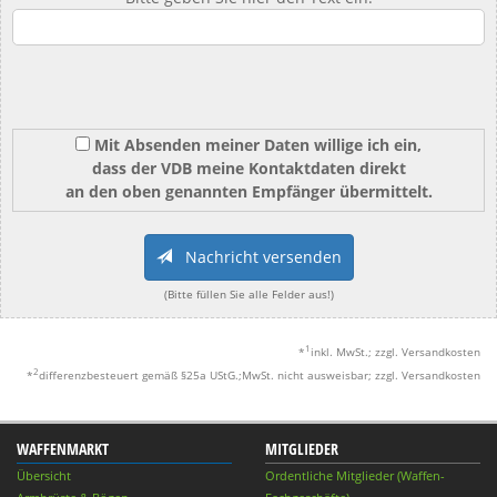
Mit Absenden meiner Daten willige ich ein,
dass der VDB meine Kontaktdaten direkt
an den oben genannten Empfänger übermittelt.
Nachricht versenden
(Bitte füllen Sie alle Felder aus!)
1
*
inkl. MwSt.; zzgl. Versandkosten
2
*
differenzbesteuert gemäß §25a UStG.;MwSt. nicht ausweisbar; zzgl. Versandkosten
WAFFENMARKT
MITGLIEDER
Übersicht
Ordentliche Mitglieder (Waffen-