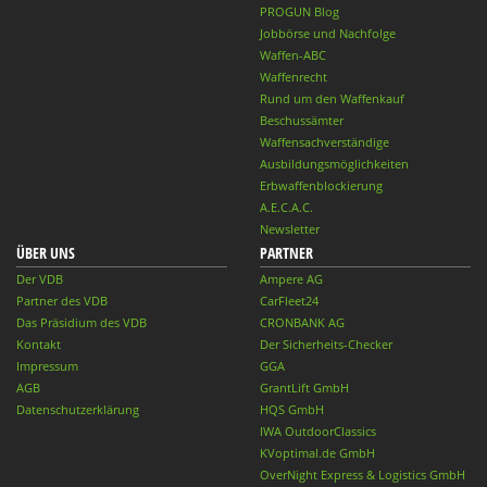
PROGUN Blog
Jobbörse und Nachfolge
Waffen-ABC
Waffenrecht
Rund um den Waffenkauf
Beschussämter
Waffensachverständige
Ausbildungsmöglichkeiten
Erbwaffenblockierung
A.E.C.A.C.
Newsletter
ÜBER UNS
PARTNER
Der VDB
Ampere AG
Partner des VDB
CarFleet24
Das Präsidium des VDB
CRONBANK AG
Kontakt
Der Sicherheits-Checker
Impressum
GGA
AGB
GrantLift GmbH
Datenschutzerklärung
HQS GmbH
IWA OutdoorClassics
KVoptimal.de GmbH
OverNight Express & Logistics GmbH