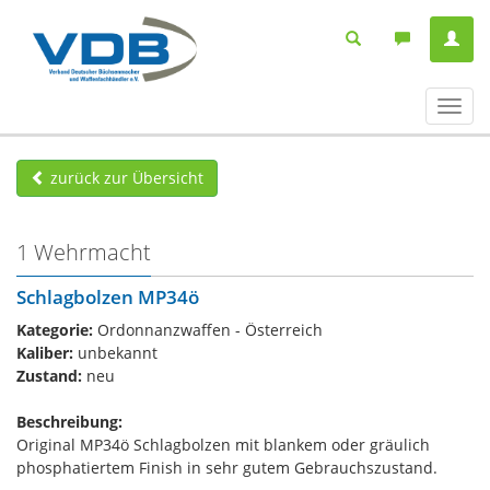
Navig
ein-/
zurück zur Übersicht
1 Wehrmacht
Schlagbolzen MP34ö
Kategorie:
Ordonnanzwaffen - Österreich
Kaliber:
unbekannt
Zustand:
neu
Beschreibung:
Original MP34ö Schlagbolzen mit blankem oder gräulich
phosphatiertem Finish in sehr gutem Gebrauchszustand.