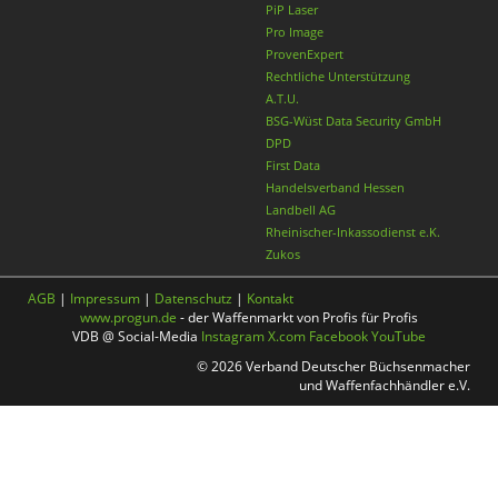
PiP Laser
Pro Image
ProvenExpert
Rechtliche Unterstützung
A.T.U.
BSG-Wüst Data Security GmbH
DPD
First Data
Handelsverband Hessen
Landbell AG
Rheinischer-Inkassodienst e.K.
Zukos
AGB
|
Impressum
|
Datenschutz
|
Kontakt
www.progun.de
- der Waffenmarkt von Profis für Profis
VDB @ Social-Media
Instagram
X.com
Facebook
YouTube
© 2026 Verband Deutscher Büchsenmacher
und Waffenfachhändler e.V.
Nach oben