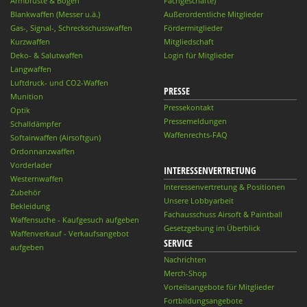
Armbrüste & Bögen
Fachgeschäfte)
Blankwaffen (Messer u.ä.)
Außerordentliche Mitglieder
Gas-, Signal-, Schreckschusswaffen
Fördermitglieder
Kurzwaffen
Mitgliedschaft
Deko- & Salutwaffen
Login für Mitglieder
Langwaffen
Luftdruck- und CO2-Waffen
PRESSE
Munition
Pressekontakt
Optik
Pressemeldungen
Schalldämpfer
Waffenrechts-FAQ
Softairwaffen (Airsoftgun)
Ordonnanzwaffen
Vorderlader
INTERESSENVERTRETUNG
Westernwaffen
Interessenvertretung & Positionen
Zubehör
Unsere Lobbyarbeit
Bekleidung
Fachausschuss Airsoft & Paintball
Waffensuche - Kaufgesuch aufgeben
Gesetzgebung im Überblick
Waffenverkauf - Verkaufsangebot
SERVICE
aufgeben
Nachrichten
Merch-Shop
Vorteilsangebote für Mitglieder
Fortbildungsangebote