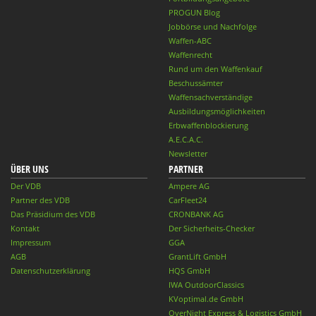
PROGUN Blog
Jobbörse und Nachfolge
Waffen-ABC
Waffenrecht
Rund um den Waffenkauf
Beschussämter
Waffensachverständige
Ausbildungsmöglichkeiten
Erbwaffenblockierung
A.E.C.A.C.
Newsletter
ÜBER UNS
PARTNER
Der VDB
Ampere AG
Partner des VDB
CarFleet24
Das Präsidium des VDB
CRONBANK AG
Kontakt
Der Sicherheits-Checker
Impressum
GGA
AGB
GrantLift GmbH
Datenschutzerklärung
HQS GmbH
IWA OutdoorClassics
KVoptimal.de GmbH
OverNight Express & Logistics GmbH