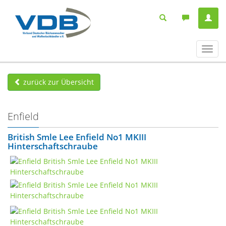
Navig
ein-/
zurück zur Übersicht
Enfield
British Smle Lee Enfield No1 MKIII
Hinterschaftschraube