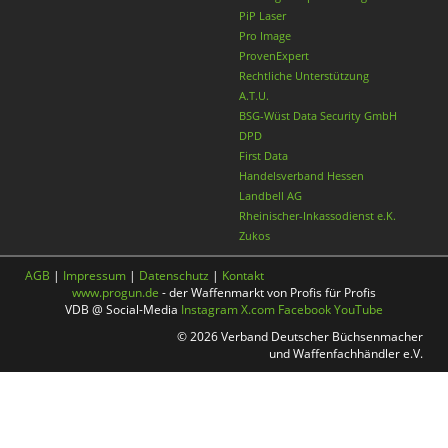
PiP Laser
Pro Image
ProvenExpert
Rechtliche Unterstützung
A.T.U.
BSG-Wüst Data Security GmbH
DPD
First Data
Handelsverband Hessen
Landbell AG
Rheinischer-Inkassodienst e.K.
Zukos
AGB
|
Impressum
|
Datenschutz
|
Kontakt
www.progun.de
- der Waffenmarkt von Profis für Profis
VDB @ Social-Media
Instagram
X.com
Facebook
YouTube
© 2026 Verband Deutscher Büchsenmacher
und Waffenfachhändler e.V.
Nach oben