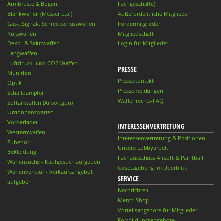
Armbrüste & Bögen
Fachgeschäfte)
Blankwaffen (Messer u.ä.)
Außerordentliche Mitglieder
Gas-, Signal-, Schreckschusswaffen
Fördermitglieder
Kurzwaffen
Mitgliedschaft
Deko- & Salutwaffen
Login für Mitglieder
Langwaffen
Luftdruck- und CO2-Waffen
PRESSE
Munition
Pressekontakt
Optik
Pressemeldungen
Schalldämpfer
Waffenrechts-FAQ
Softairwaffen (Airsoftgun)
Ordonnanzwaffen
Vorderlader
INTERESSENVERTRETUNG
Westernwaffen
Interessenvertretung & Positionen
Zubehör
Unsere Lobbyarbeit
Bekleidung
Fachausschuss Airsoft & Paintball
Waffensuche - Kaufgesuch aufgeben
Gesetzgebung im Überblick
Waffenverkauf - Verkaufsangebot
SERVICE
aufgeben
Nachrichten
Merch-Shop
Vorteilsangebote für Mitglieder
Fortbildungsangebote