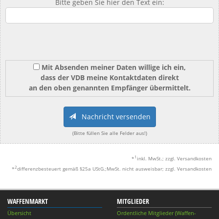
Bitte geben Sie hier den Text ein:
Mit Absenden meiner Daten willige ich ein,
dass der VDB meine Kontaktdaten direkt
an den oben genannten Empfänger übermittelt.
Nachricht versenden
(Bitte füllen Sie alle Felder aus!)
1
*
inkl. MwSt.; zzgl. Versandkosten
2
*
differenzbesteuert gemäß §25a UStG.;MwSt. nicht ausweisbar; zzgl. Versandkosten
WAFFENMARKT
MITGLIEDER
Übersicht
Ordentliche Mitglieder (Waffen-