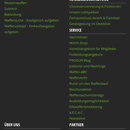
Westernwaffen
Interessenvertretung & Positionen
Zubehör
Unsere Lobbyarbeit
Bekleidung
Fachausschuss Airsoft & Paintball
Waffensuche - Kaufgesuch aufgeben
Gesetzgebung im Überblick
Waffenverkauf - Verkaufsangebot
SERVICE
aufgeben
Nachrichten
Merch-Shop
Vorteilsangebote für Mitglieder
Fortbildungsangebote
PROGUN Blog
Jobbörse und Nachfolge
Waffen-ABC
Waffenrecht
Rund um den Waffenkauf
Beschussämter
Waffensachverständige
Ausbildungsmöglichkeiten
Erbwaffenblockierung
A.E.C.A.C.
Newsletter
ÜBER UNS
PARTNER