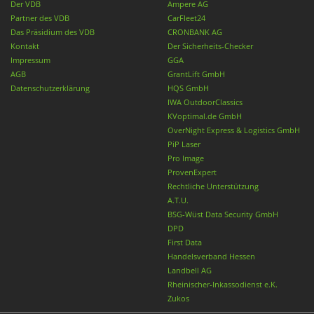
Der VDB
Ampere AG
Partner des VDB
CarFleet24
Das Präsidium des VDB
CRONBANK AG
Kontakt
Der Sicherheits-Checker
Impressum
GGA
AGB
GrantLift GmbH
Datenschutzerklärung
HQS GmbH
IWA OutdoorClassics
KVoptimal.de GmbH
OverNight Express & Logistics GmbH
PiP Laser
Pro Image
ProvenExpert
Rechtliche Unterstützung
A.T.U.
BSG-Wüst Data Security GmbH
DPD
First Data
Handelsverband Hessen
Landbell AG
Rheinischer-Inkassodienst e.K.
Zukos