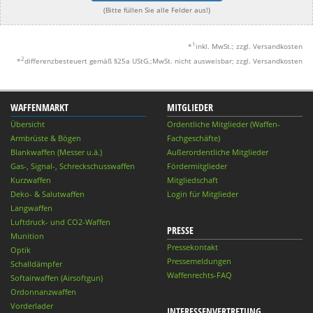
(Bitte füllen Sie alle Felder aus!)
1
*
inkl. MwSt.; zzgl. Versandkosten
2
*
differenzbesteuert gemäß §25a UStG.;MwSt. nicht ausweisbar; zzgl. Versandkosten
WAFFENMARKT
MITGLIEDER
Übersicht
Ordentliche Mitglieder (Waffen-
Armbrüste & Bögen
Fachgeschäfte)
Blankwaffen (Messer u.ä.)
Außerordentliche Mitglieder
Gas-, Signal-, Schreckschusswaffen
Fördermitglieder
Kurzwaffen
Mitgliedschaft
Deko- & Salutwaffen
Login für Mitglieder
Langwaffen
Luftdruck- und CO2-Waffen
PRESSE
Munition
Pressekontakt
Optik
Pressemeldungen
Schalldämpfer
Waffenrechts-FAQ
Softairwaffen (Airsoftgun)
Ordonnanzwaffen
Vorderlader
INTERESSENVERTRETUNG