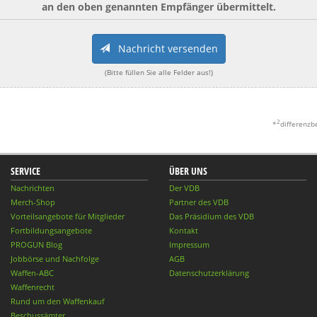
an den oben genannten Empfänger übermittelt.
Nachricht versenden
(Bitte füllen Sie alle Felder aus!)
2
*
differenzb
SERVICE
ÜBER UNS
Nachrichten
Der VDB
Merch-Shop
Partner des VDB
Vorteilsangebote für Mitglieder
Das Präsidium des VDB
Fortbildungsangebote
Kontakt
PROGUN Blog
Impressum
Jobbörse und Nachfolge
AGB
Waffen-ABC
Datenschutzerklärung
Waffenrecht
Rund um den Waffenkauf
Beschussämter