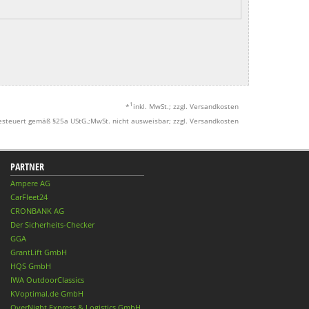
1
*
inkl. MwSt.; zzgl. Versandkosten
esteuert gemäß §25a UStG.;MwSt. nicht ausweisbar; zzgl. Versandkosten
PARTNER
Ampere AG
CarFleet24
CRONBANK AG
Der Sicherheits-Checker
GGA
GrantLift GmbH
HQS GmbH
IWA OutdoorClassics
KVoptimal.de GmbH
OverNight Express & Logistics GmbH