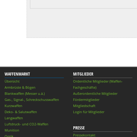
WAFFENMARKT
MITGLIEDER
Übersicht
Ordentliche Mitglieder (Waffen-
Armbrüste & Bögen
Fachgeschäfte)
Blankwaffen (Messer u.ä.)
Außerordentliche Mitglieder
Gas-, Signal-, Schreckschusswaffen
Fördermitglieder
Kurzwaffen
Mitgliedschaft
Deko- & Salutwaffen
Login für Mitglieder
Langwaffen
Luftdruck- und CO2-Waffen
PRESSE
Munition
Pressekontakt
Optik