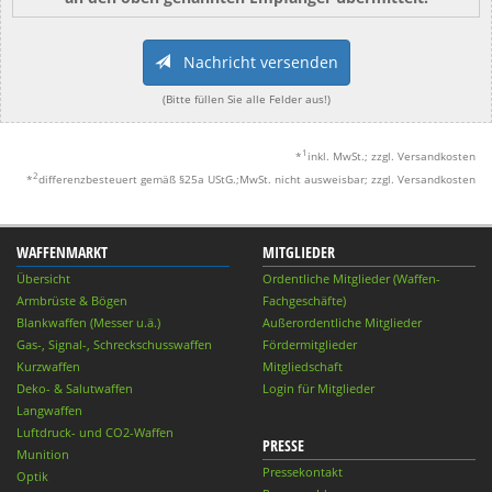
Nachricht versenden
(Bitte füllen Sie alle Felder aus!)
1
*
inkl. MwSt.; zzgl. Versandkosten
2
*
differenzbesteuert gemäß §25a UStG.;MwSt. nicht ausweisbar; zzgl. Versandkosten
WAFFENMARKT
MITGLIEDER
Übersicht
Ordentliche Mitglieder (Waffen-
Armbrüste & Bögen
Fachgeschäfte)
Blankwaffen (Messer u.ä.)
Außerordentliche Mitglieder
Gas-, Signal-, Schreckschusswaffen
Fördermitglieder
Kurzwaffen
Mitgliedschaft
Deko- & Salutwaffen
Login für Mitglieder
Langwaffen
Luftdruck- und CO2-Waffen
PRESSE
Munition
Pressekontakt
Optik