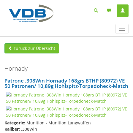
Navig
ein-/
zurück zur Übersicht
Hornady
Patrone .308Win Hornady 168grs BTHP (80972) VE
50 Patronen/ 10,89g Hohlspitz-Torpedoheck-Match
Kategorie:
Munition - Munition Langwaffen
Kaliber:
.308Win