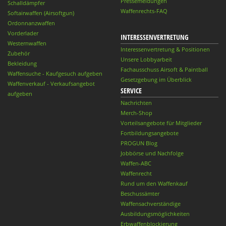
Pressemeldungen
Schalldämpfer
Waffenrechts-FAQ
Softairwaffen (Airsoftgun)
Ordonnanzwaffen
Vorderlader
INTERESSENVERTRETUNG
Westernwaffen
Interessenvertretung & Positionen
Zubehör
Unsere Lobbyarbeit
Bekleidung
Fachausschuss Airsoft & Paintball
Waffensuche - Kaufgesuch aufgeben
Gesetzgebung im Überblick
Waffenverkauf - Verkaufsangebot
SERVICE
aufgeben
Nachrichten
Merch-Shop
Vorteilsangebote für Mitglieder
Fortbildungsangebote
PROGUN Blog
Jobbörse und Nachfolge
Waffen-ABC
Waffenrecht
Rund um den Waffenkauf
Beschussämter
Waffensachverständige
Ausbildungsmöglichkeiten
Erbwaffenblockierung