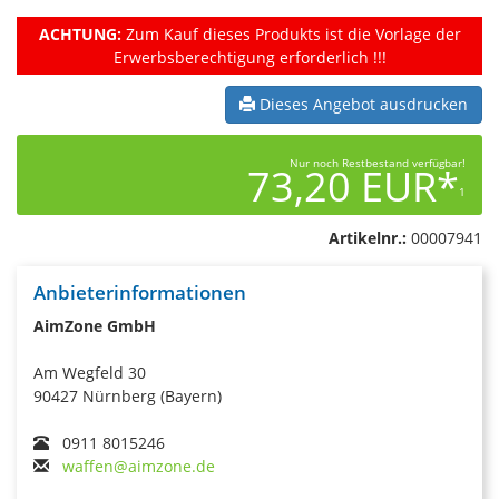
ACHTUNG:
Zum Kauf dieses Produkts ist die Vorlage der
Erwerbsberechtigung erforderlich !!!
Dieses Angebot ausdrucken
Nur noch Restbestand verfügbar!
73,20 EUR*
1
Artikelnr.:
00007941
Anbieterinformationen
AimZone GmbH
Am Wegfeld 30
90427 Nürnberg (Bayern)
0911 8015246
waffen@aimzone.de