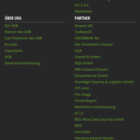
A.E.C.A.C.
Newsletter
ÜBER UNS
PARTNER
Der VDB
Ampere AG
Partner des VDB
CarFleet24
Das Präsidium des VDB
CRONBANK AG
Kontakt
Der Sicherheits-Checker
Impressum
GGA
AGB
GrantLift GmbH
Datenschutzerklärung
HQS GmbH
IWA OutdoorClassics
KVoptimal.de GmbH
OverNight Express & Logistics GmbH
PiP Laser
Pro Image
ProvenExpert
Rechtliche Unterstützung
A.T.U.
BSG-Wüst Data Security GmbH
DPD
First Data
Handelsverband Hessen