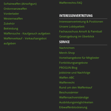
Waffenrechts-FAQ
Softairwaffen (Airsoftgun)
Ordonnanzwaffen
Vorderlader
INTERESSENVERTRETUNG
Westernwaffen
Interessenvertretung & Positionen
Zubehör
Unsere Lobbyarbeit
Bekleidung
Fachausschuss Airsoft & Paintball
Waffensuche - Kaufgesuch aufgeben
Gesetzgebung im Überblick
Waffenverkauf - Verkaufsangebot
SERVICE
aufgeben
Nachrichten
Merch-Shop
Vorteilsangebote für Mitglieder
Fortbildungsangebote
PROGUN Blog
Jobbörse und Nachfolge
Waffen-ABC
Waffenrecht
Rund um den Waffenkauf
Beschussämter
Waffensachverständige
Ausbildungsmöglichkeiten
Erbwaffenblockierung