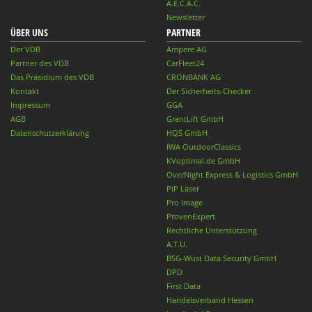
A.E.C.A.C.
Newsletter
ÜBER UNS
PARTNER
Der VDB
Ampere AG
Partner des VDB
CarFleet24
Das Präsidium des VDB
CRONBANK AG
Kontakt
Der Sicherheits-Checker
Impressum
GGA
AGB
GrantLift GmbH
Datenschutzerklärung
HQS GmbH
IWA OutdoorClassics
KVoptimal.de GmbH
OverNight Express & Logistics GmbH
PiP Laser
Pro Image
ProvenExpert
Rechtliche Unterstützung
A.T.U.
BSG-Wüst Data Security GmbH
DPD
First Data
Handelsverband Hessen