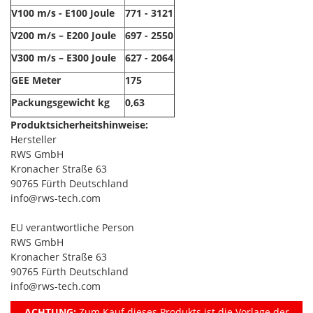
V100 m/s - E100 Joule
771 - 3121
V200 m/s – E200 Joule
697 - 2550
V300 m/s – E300 Joule
627 - 2064
GEE Meter
175
Packungsgewicht kg
0,63
Produktsicherheitshinweise:
Hersteller
RWS GmbH
Kronacher Straße 63
90765 Fürth Deutschland
info@rws-tech.com
EU verantwortliche Person
RWS GmbH
Kronacher Straße 63
90765 Fürth Deutschland
info@rws-tech.com
ACHTUNG:
Zum Kauf dieses Produkts ist die Vorlage der