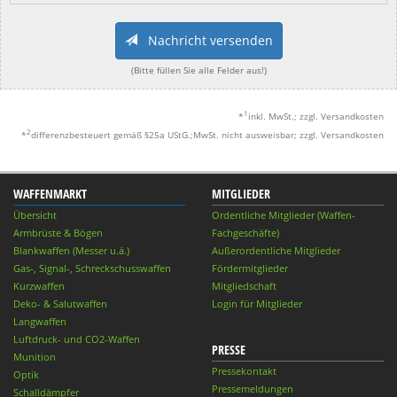
Nachricht versenden
(Bitte füllen Sie alle Felder aus!)
1
*
inkl. MwSt.; zzgl. Versandkosten
2
*
differenzbesteuert gemäß §25a UStG.;MwSt. nicht ausweisbar; zzgl. Versandkosten
WAFFENMARKT
MITGLIEDER
Übersicht
Ordentliche Mitglieder (Waffen-
Armbrüste & Bögen
Fachgeschäfte)
Blankwaffen (Messer u.ä.)
Außerordentliche Mitglieder
Gas-, Signal-, Schreckschusswaffen
Fördermitglieder
Kurzwaffen
Mitgliedschaft
Deko- & Salutwaffen
Login für Mitglieder
Langwaffen
Luftdruck- und CO2-Waffen
PRESSE
Munition
Pressekontakt
Optik
Pressemeldungen
Schalldämpfer