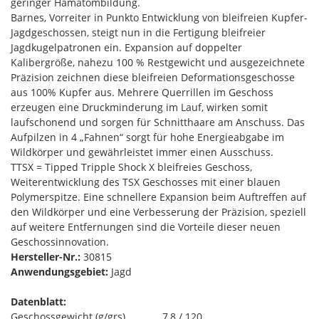
geringer Hämatombildung.
Barnes, Vorreiter in Punkto Entwicklung von bleifreien Kupfer-
Jagdgeschossen, steigt nun in die Fertigung bleifreier
Jagdkugelpatronen ein. Expansion auf doppelter
Kalibergröße, nahezu 100 % Restgewicht und ausgezeichnete
Präzision zeichnen diese bleifreien Deformationsgeschosse
aus 100% Kupfer aus. Mehrere Querrillen im Geschoss
erzeugen eine Druckminderung im Lauf, wirken somit
laufschonend und sorgen für Schnitthaare am Anschuss. Das
Aufpilzen in 4 „Fahnen“ sorgt für hohe Energieabgabe im
Wildkörper und gewährleistet immer einen Ausschuss.
TTSX = Tipped Tripple Shock X bleifreies Geschoss,
Weiterentwicklung des TSX Geschosses mit einer blauen
Polymerspitze. Eine schnellere Expansion beim Auftreffen auf
den Wildkörper und eine Verbesserung der Präzision, speziell
auf weitere Entfernungen sind die Vorteile dieser neuen
Geschossinnovation.
Hersteller-Nr.:
30815
Anwendungsgebiet:
Jagd
Datenblatt:
Geschossgewicht (g/grs)
7,8 / 120