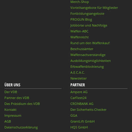
Merch-Shop
Vorteilsangebote für Mitglieder
Fortbildungsangebote
PROGUN Blog
Jobbörse und Nachfolge
Waffen-ABC
Waffenrecht
Rund um den Waffenkauf
Beschussämter
Waffensachverständige
Ausbildungsmöglichkeiten
Erbwaffenblockierung
A.E.C.A.C.
Newsletter
ÜBER UNS
PARTNER
Der VDB
Ampere AG
Partner des VDB
CarFleet24
Das Präsidium des VDB
CRONBANK AG
Kontakt
Der Sicherheits-Checker
Impressum
GGA
AGB
GrantLift GmbH
Datenschutzerklärung
HQS GmbH