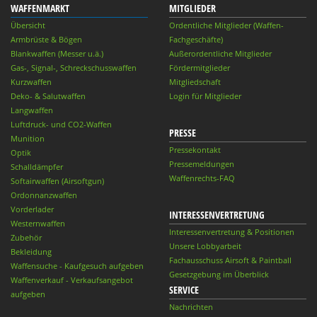
WAFFENMARKT
MITGLIEDER
Übersicht
Ordentliche Mitglieder (Waffen-
Armbrüste & Bögen
Fachgeschäfte)
Blankwaffen (Messer u.ä.)
Außerordentliche Mitglieder
Gas-, Signal-, Schreckschusswaffen
Fördermitglieder
Kurzwaffen
Mitgliedschaft
Deko- & Salutwaffen
Login für Mitglieder
Langwaffen
Luftdruck- und CO2-Waffen
PRESSE
Munition
Pressekontakt
Optik
Pressemeldungen
Schalldämpfer
Waffenrechts-FAQ
Softairwaffen (Airsoftgun)
Ordonnanzwaffen
Vorderlader
INTERESSENVERTRETUNG
Westernwaffen
Interessenvertretung & Positionen
Zubehör
Unsere Lobbyarbeit
Bekleidung
Fachausschuss Airsoft & Paintball
Waffensuche - Kaufgesuch aufgeben
Gesetzgebung im Überblick
Waffenverkauf - Verkaufsangebot
SERVICE
aufgeben
Nachrichten