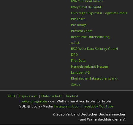
IWA OutdoorClassics
KVoptimal.de GmbH
OverNight Express & Logistics GmbH
PiP Laser
Pro Image
ProvenExpert
Rechtliche Unterstützung
A.T.U.
BSG-Wüst Data Security GmbH
DPD
First Data
Handelsverband Hessen
Landbell AG
Rheinischer-Inkassodienst e.K.
Zukos
AGB
|
Impressum
|
Datenschutz
|
Kontakt
www.progun.de
- der Waffenmarkt von Profis für Profis
VDB @ Social-Media
Instagram
X.com
Facebook
YouTube
© 2026 Verband Deutscher Büchsenmacher
und Waffenfachhändler e.V.