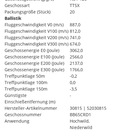
Geschossart
TTSX
Packungsgröße (Stück)
20
Ballistik
Fluggeschwindigkeit V0 (m/s)
887,0
Fluggeschwindigkeit V100 (m/s)
812,0
Fluggeschwindigkeit V200 (m/s)
741,0
Fluggeschwindigkeit V300 (m/s)
674,0
Geschossenergie E0 (Joule)
3062,0
Geschossenergie E100 (Joule)
2566,0
Geschossenergie E200 (Joule)
2137,0
Geschossenergie E300 (Joule)
1766,0
Treffpunktlage 50m
-0,2
Treffpunktlage 100m
0,0
Treffpunktlage 150m
-3,5
Günstigste
-
Einschießentfernung (m)
Hersteller-Artikelnummer
30815 | 52030815
Geschossnummer
BB65CRD1
Anwendung
Hochwild,
Niederwild