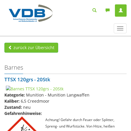
Navig
ein-/
zurück zur Übersicht
Barnes
TTSX 120grs - 20Stk
Kategorie:
Munition - Munition Langwaffen
Kaliber:
6,5 Creedmoor
Zustand:
neu
Gefahrenhinweise:
Achtung! Gefahr durch Feuer oder Splitter,
Spreng- und Wurfstücke. Von Hitze, heißen