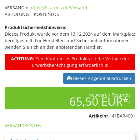
VERSAND =
https://hs-arms.de/Versand
ABHOLUNG = KOSTENLOS
Produktsicherheitshinweise:
Dieses Produkt wurde vor dem 13.12.2024 auf dem Marktplatz
bereitgestellt. Für Hersteller- und Sicherheitsinformationen
wenden Sie sich an den anbietenden Händler.
ACHTUNG:
Zum Kauf dieses Produkts ist die Vorlage der
Erwerbsberechtigung erforderlich !!!
Dieses Angebot ausdrucken
Neuware / Festpreis
65,50 EUR*
1
Artikelnr.:
41BAR4001
VERSANDKOSTEN