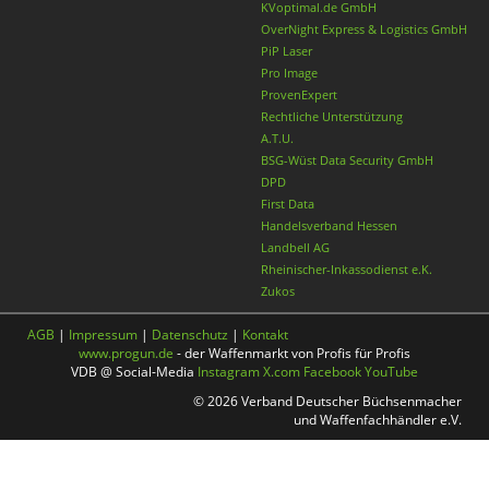
KVoptimal.de GmbH
OverNight Express & Logistics GmbH
PiP Laser
Pro Image
ProvenExpert
Rechtliche Unterstützung
A.T.U.
BSG-Wüst Data Security GmbH
DPD
First Data
Handelsverband Hessen
Landbell AG
Rheinischer-Inkassodienst e.K.
Zukos
AGB
|
Impressum
|
Datenschutz
|
Kontakt
www.progun.de
- der Waffenmarkt von Profis für Profis
VDB @ Social-Media
Instagram
X.com
Facebook
YouTube
© 2026 Verband Deutscher Büchsenmacher
und Waffenfachhändler e.V.