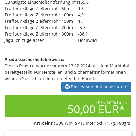
Günstigste Einschießentfernung (m)
165,0
Treffpunktlage Zielfernrohr 50m
1,6
Treffpunktlage Zielfernrohr 100m
4,0
Treffpunktlage Zielfernrohr 150m
1,7
Treffpunktlage Zielfernrohr 200m
-5,7
Treffpunktlage Zielfernrohr 300m
-38,1
Jagdlich zugelassen
Hochwild
Produktsicherheitshinweise:
Dieses Produkt wurde vor dem 13.12.2024 auf dem Marktplatz
bereitgestellt. Für Hersteller- und Sicherheitsinformationen
wenden Sie sich an den anbietenden Händler.
Dieses Angebot ausdrucken
Je Box 20 Schuss
50,00 EUR*
1
Artikelnr.:
308 Win. SP IL Interlock 11,7g/180grs.