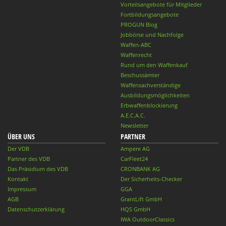
Vorteilsangebote für Mitglieder
Fortbildungsangebote
PROGUN Blog
Jobbörse und Nachfolge
Waffen-ABC
Waffenrecht
Rund um den Waffenkauf
Beschussämter
Waffensachverständige
Ausbildungsmöglichkeiten
Erbwaffenblockierung
A.E.C.A.C.
Newsletter
ÜBER UNS
PARTNER
Der VDB
Ampere AG
Partner des VDB
CarFleet24
Das Präsidium des VDB
CRONBANK AG
Kontakt
Der Sicherheits-Checker
Impressum
GGA
AGB
GrantLift GmbH
Datenschutzerklärung
HQS GmbH
IWA OutdoorClassics