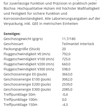
für zuverlässige Funktion und Präzision in praktisch jeder
Büchse. Hochqualitative Hülsen mit höchster Maßhaltigkeit
und Festigkeit für sichere Funktion und
Korrosionsbeständigkeit. Alle Laborierungsangaben auf der
Verpackung, inkl. GEE in metrischen Einheiten
Sonstiges:
Geschossgewicht (g/grs)
11,7/180
Geschossart
Teilmantel Interlock
Packungsgröße (Stück)
20
Fluggeschwindigkeit V0 (m/s)
792,0
Fluggeschwindigkeit V100 (m/s)
725,0
Fluggeschwindigkeit V200 (m/s)
660,0
Fluggeschwindigkeit V300 (m/s)
598,0
Geschossenergie E0 (Joule)
3663,0
Geschossenergie E100 (Joule)
3062,0
Geschossenergie E200 (Joule)
2539,0
Geschossenergie E300 (Joule)
2085,0
Treffpunktlage 50m
-0,4
Treffpunktlage 100m
0,0
Treffpunktlage 150m
-4,3