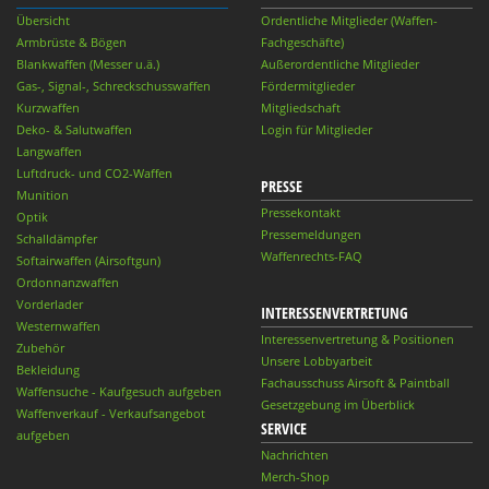
Übersicht
Ordentliche Mitglieder (Waffen-
Armbrüste & Bögen
Fachgeschäfte)
Blankwaffen (Messer u.ä.)
Außerordentliche Mitglieder
Gas-, Signal-, Schreckschusswaffen
Fördermitglieder
Kurzwaffen
Mitgliedschaft
Deko- & Salutwaffen
Login für Mitglieder
Langwaffen
Luftdruck- und CO2-Waffen
PRESSE
Munition
Pressekontakt
Optik
Pressemeldungen
Schalldämpfer
Waffenrechts-FAQ
Softairwaffen (Airsoftgun)
Ordonnanzwaffen
Vorderlader
INTERESSENVERTRETUNG
Westernwaffen
Interessenvertretung & Positionen
Zubehör
Unsere Lobbyarbeit
Bekleidung
Fachausschuss Airsoft & Paintball
Waffensuche - Kaufgesuch aufgeben
Gesetzgebung im Überblick
Waffenverkauf - Verkaufsangebot
SERVICE
aufgeben
Nachrichten
Merch-Shop