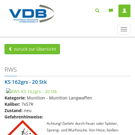
Navig
ein-/
zurück zur Übersicht
RWS
KS 162grs - 20 Stk
Kategorie:
Munition - Munition Langwaffen
Kaliber:
7x57R
Zustand:
neu
Gefahrenhinweise:
Achtung! Gefahr durch Feuer oder Splitter,
Spreng- und Wurfstücke. Von Hitze, heißen