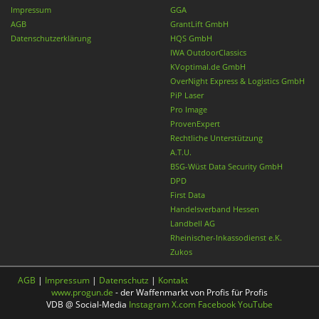
Impressum
GGA
AGB
GrantLift GmbH
Datenschutzerklärung
HQS GmbH
IWA OutdoorClassics
KVoptimal.de GmbH
OverNight Express & Logistics GmbH
PiP Laser
Pro Image
ProvenExpert
Rechtliche Unterstützung
A.T.U.
BSG-Wüst Data Security GmbH
DPD
First Data
Handelsverband Hessen
Landbell AG
Rheinischer-Inkassodienst e.K.
Zukos
AGB
|
Impressum
|
Datenschutz
|
Kontakt
www.progun.de
- der Waffenmarkt von Profis für Profis
VDB @ Social-Media
Instagram
X.com
Facebook
YouTube