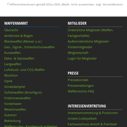
2
*
differenzbesteuert gemäß §25a UStG.;MwSt. nicht ausweisbar; zzgl. Versandkosten
WAFFENMARKT
MITGLIEDER
Übersicht
Ordentliche Mitglieder (Waffen-
Armbrüste & Bögen
Fachgeschäfte)
Blankwaffen (Messer u.ä.)
Außerordentliche Mitglieder
Gas-, Signal-, Schreckschusswaffen
Fördermitglieder
Kurzwaffen
Mitgliedschaft
Deko- & Salutwaffen
Login für Mitglieder
Langwaffen
Luftdruck- und CO2-Waffen
PRESSE
Munition
Pressekontakt
Optik
Pressemeldungen
Schalldämpfer
Waffenrechts-FAQ
Softairwaffen (Airsoftgun)
Ordonnanzwaffen
Vorderlader
INTERESSENVERTRETUNG
Westernwaffen
Interessenvertretung & Positionen
Zubehör
Unsere Lobbyarbeit
Bekleidung
Fachausschuss Airsoft & Paintball
Waffensuche - Kaufgesuch aufgeben