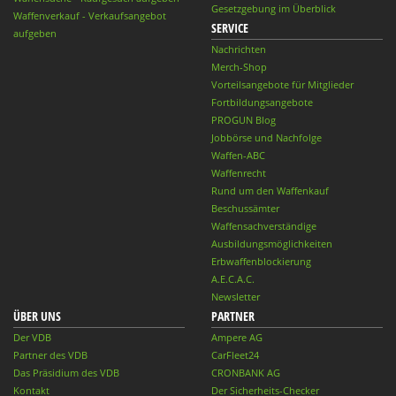
Gesetzgebung im Überblick
Waffenverkauf - Verkaufsangebot
SERVICE
aufgeben
Nachrichten
Merch-Shop
Vorteilsangebote für Mitglieder
Fortbildungsangebote
PROGUN Blog
Jobbörse und Nachfolge
Waffen-ABC
Waffenrecht
Rund um den Waffenkauf
Beschussämter
Waffensachverständige
Ausbildungsmöglichkeiten
Erbwaffenblockierung
A.E.C.A.C.
Newsletter
ÜBER UNS
PARTNER
Der VDB
Ampere AG
Partner des VDB
CarFleet24
Das Präsidium des VDB
CRONBANK AG
Kontakt
Der Sicherheits-Checker