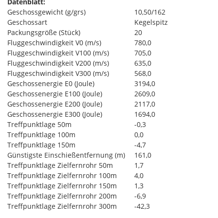
Datenblatt:
Geschossgewicht (g/grs)
10,50/162
Geschossart
Kegelspitz
Packungsgröße (Stück)
20
Fluggeschwindigkeit V0 (m/s)
780,0
Fluggeschwindigkeit V100 (m/s)
705,0
Fluggeschwindigkeit V200 (m/s)
635,0
Fluggeschwindigkeit V300 (m/s)
568,0
Geschossenergie E0 (Joule)
3194,0
Geschossenergie E100 (Joule)
2609,0
Geschossenergie E200 (Joule)
2117,0
Geschossenergie E300 (Joule)
1694,0
Treffpunktlage 50m
-0,3
Treffpunktlage 100m
0,0
Treffpunktlage 150m
-4,7
Günstigste Einschießentfernung (m)
161,0
Treffpunktlage Zielfernrohr 50m
1,7
Treffpunktlage Zielfernrohr 100m
4,0
Treffpunktlage Zielfernrohr 150m
1,3
Treffpunktlage Zielfernrohr 200m
-6,9
Treffpunktlage Zielfernrohr 300m
-42,3