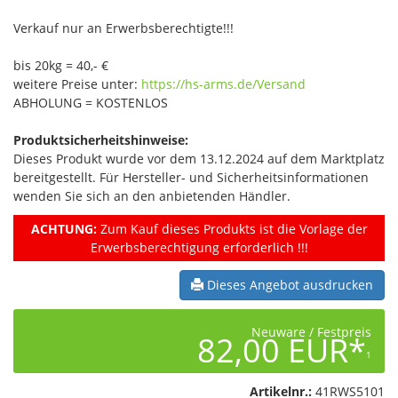
Verkauf nur an Erwerbsberechtigte!!!
bis 20kg = 40,- €
weitere Preise unter:
https://hs-arms.de/Versand
ABHOLUNG = KOSTENLOS
Produktsicherheitshinweise:
Dieses Produkt wurde vor dem 13.12.2024 auf dem Marktplatz
bereitgestellt. Für Hersteller- und Sicherheitsinformationen
wenden Sie sich an den anbietenden Händler.
ACHTUNG:
Zum Kauf dieses Produkts ist die Vorlage der
Erwerbsberechtigung erforderlich !!!
Dieses Angebot ausdrucken
Neuware / Festpreis
82,00 EUR*
1
Artikelnr.:
41RWS5101