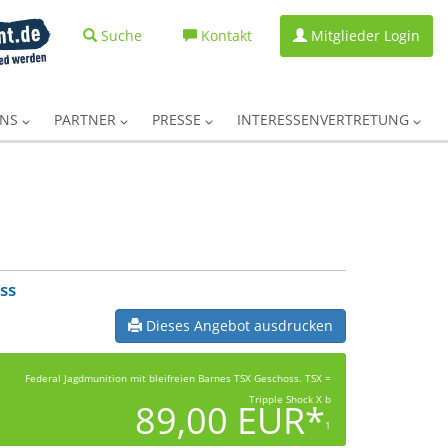
Suche
Kontakt
Mitglieder Login
UNS
PARTNER
PRESSE
INTERESSENVERTRETUNG
ss
Dieses Angebot ausdrucken
Federal Jagdmunition mit bleifreien Barnes TSX Geschoss. TSX =
Tripple Shock X b
89,00 EUR*
1