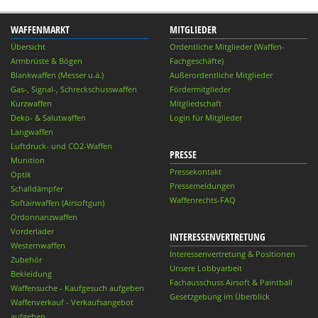
WAFFENMARKT
MITGLIEDER
Übersicht
Ordentliche Mitglieder (Waffen-
Armbrüste & Bögen
Fachgeschäfte)
Blankwaffen (Messer u.ä.)
Außerordentliche Mitglieder
Gas-, Signal-, Schreckschusswaffen
Fördermitglieder
Kurzwaffen
Mitgliedschaft
Deko- & Salutwaffen
Login für Mitglieder
Langwaffen
Luftdruck- und CO2-Waffen
PRESSE
Munition
Pressekontakt
Optik
Pressemeldungen
Schalldämpfer
Waffenrechts-FAQ
Softairwaffen (Airsoftgun)
Ordonnanzwaffen
Vorderlader
INTERESSENVERTRETUNG
Westernwaffen
Interessenvertretung & Positionen
Zubehör
Unsere Lobbyarbeit
Bekleidung
Fachausschuss Airsoft & Paintball
Waffensuche - Kaufgesuch aufgeben
Gesetzgebung im Überblick
Waffenverkauf - Verkaufsangebot
aufgeben