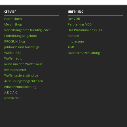
SERVICE
ÜBER UNS
Nachrichten
Der VDB
Merch-Shop
Partner des VDB
Vorteilsangebote für Mitglieder
Das Präsidium des VDB
Fortbildungsangebote
Kontakt
PROGUN Blog
Impressum
Jobbörse und Nachfolge
AGB
Waffen-ABC
Datenschutzerklärung
Waffenrecht
Rund um den Waffenkauf
Beschussämter
Waffensachverständige
Ausbildungsmöglichkeiten
Erbwaffenblockierung
A.E.C.A.C.
Newsletter