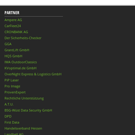
PARTNER
Ampere AG
CarFleet24
CRONBANK AG
Der Sicherheits-Checker
GGA
GrantLift GmbH
HQS GmbH
IWA OutdoorClassics
KVoptimal.de GmbH
OverNight Express & Logistics GmbH
PiP Laser
Pro Image
ProvenExpert
Rechtliche Unterstützung
A.T.U.
BSG-Wüst Data Security GmbH
DPD
First Data
Handelsverband Hessen
Landbell AG