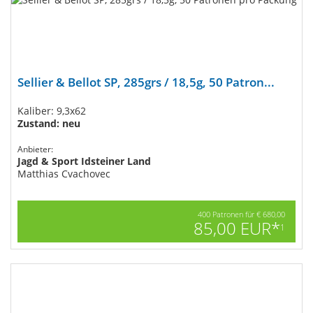
Sellier & Bellot SP, 285grs / 18,5g, 50 Patron...
Kaliber: 9,3x62
Zustand: neu
Anbieter:
Jagd & Sport Idsteiner Land
Matthias Cvachovec
400 Patronen für € 680,00
85,00 EUR*
1