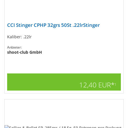
CCI Stinger CPHP 32grs 50St .22lrStinger
Kaliber: .22lr
Anbieter:
shoot-club GmbH
12,40 EUR*
1