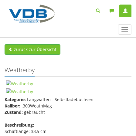
Navig
ein-/
zurück zur Übersicht
Weatherby
Kategorie:
Langwaffen - Selbstladebüchsen
Kaliber:
.300WeathMag
Zustand:
gebraucht
Beschreibung:
Schaftlänge: 33,5 cm