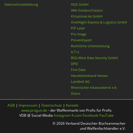
Datenschutzerklärung
HQS GmbH
IWA OutdoorClassics
KVoptimal.de GmbH
OverNight Express & Logistics GmbH
PiP Laser
Pro Image
ProvenExpert
Rechtliche Unterstützung
A.T.U.
BSG-Wüst Data Security GmbH
DPD
First Data
Handelsverband Hessen
Landbell AG
Rheinischer-Inkassodienst e.K.
Zukos
AGB
|
Impressum
|
Datenschutz
|
Kontakt
www.progun.de
- der Waffenmarkt von Profis für Profis
VDB @ Social-Media
Instagram
X.com
Facebook
YouTube
© 2026 Verband Deutscher Büchsenmacher
und Waffenfachhändler e.V.