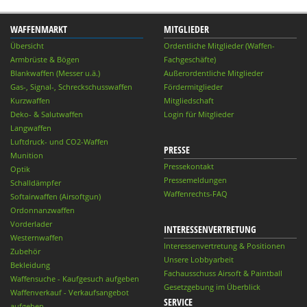
WAFFENMARKT
MITGLIEDER
Übersicht
Ordentliche Mitglieder (Waffen-
Armbrüste & Bögen
Fachgeschäfte)
Blankwaffen (Messer u.ä.)
Außerordentliche Mitglieder
Gas-, Signal-, Schreckschusswaffen
Fördermitglieder
Kurzwaffen
Mitgliedschaft
Deko- & Salutwaffen
Login für Mitglieder
Langwaffen
Luftdruck- und CO2-Waffen
PRESSE
Munition
Pressekontakt
Optik
Pressemeldungen
Schalldämpfer
Waffenrechts-FAQ
Softairwaffen (Airsoftgun)
Ordonnanzwaffen
Vorderlader
INTERESSENVERTRETUNG
Westernwaffen
Interessenvertretung & Positionen
Zubehör
Unsere Lobbyarbeit
Bekleidung
Fachausschuss Airsoft & Paintball
Waffensuche - Kaufgesuch aufgeben
Gesetzgebung im Überblick
Waffenverkauf - Verkaufsangebot
SERVICE
aufgeben