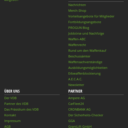
Nachrichten
Merch-Shop
Vorteilsangebote für Mitglieder
Fortbildungsangebote
PROGUN Blog
Jobbörse und Nachfolge
Waffen-ABC
Waffenrecht
Rund um den Waffenkauf
Beschussämter
Waffensachverständige
Ausbildungsmöglichkeiten
Erbwaffenblockierung
A.E.C.A.C.
Newsletter
ÜBER UNS
PARTNER
Der VDB
Ampere AG
Partner des VDB
CarFleet24
Das Präsidium des VDB
CRONBANK AG
Kontakt
Der Sicherheits-Checker
Impressum
GGA
AGB
GrantLift GmbH