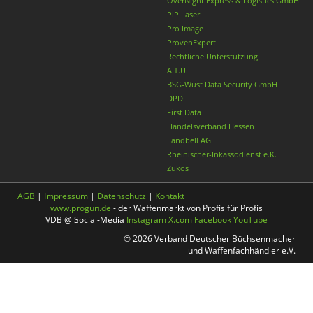
OverNight Express & Logistics GmbH
PiP Laser
Pro Image
ProvenExpert
Rechtliche Unterstützung
A.T.U.
BSG-Wüst Data Security GmbH
DPD
First Data
Handelsverband Hessen
Landbell AG
Rheinischer-Inkassodienst e.K.
Zukos
AGB
|
Impressum
|
Datenschutz
|
Kontakt
www.progun.de
- der Waffenmarkt von Profis für Profis
VDB @ Social-Media
Instagram
X.com
Facebook
YouTube
© 2026 Verband Deutscher Büchsenmacher
und Waffenfachhändler e.V.