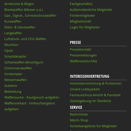
Armbrüste & Bögen
Fachgeschäfte)
Blankwaffen (Messer u.ä.)
Außerordentliche Mitglieder
Gas-, Signal-, Schreckschusswaffen
Fördermitglieder
Kurzwaffen
Mitgliedschaft
Deko- & Salutwaffen
Login für Mitglieder
Langwaffen
Luftdruck- und CO2-Waffen
PRESSE
Munition
Pressekontakt
Optik
Pressemeldungen
Schalldämpfer
Waffenrechts-FAQ
Softairwaffen (Airsoftgun)
Ordonnanzwaffen
Vorderlader
INTERESSENVERTRETUNG
Westernwaffen
Interessenvertretung & Positionen
Zubehör
Unsere Lobbyarbeit
Bekleidung
Fachausschuss Airsoft & Paintball
Waffensuche - Kaufgesuch aufgeben
Gesetzgebung im Überblick
Waffenverkauf - Verkaufsangebot
SERVICE
aufgeben
Nachrichten
Merch-Shop
Vorteilsangebote für Mitglieder