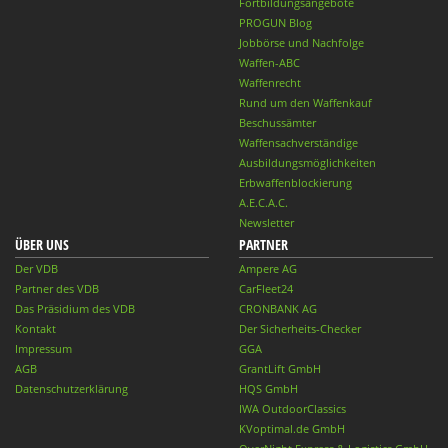
Fortbildungsangebote
PROGUN Blog
Jobbörse und Nachfolge
Waffen-ABC
Waffenrecht
Rund um den Waffenkauf
Beschussämter
Waffensachverständige
Ausbildungsmöglichkeiten
Erbwaffenblockierung
A.E.C.A.C.
Newsletter
ÜBER UNS
PARTNER
Der VDB
Ampere AG
Partner des VDB
CarFleet24
Das Präsidium des VDB
CRONBANK AG
Kontakt
Der Sicherheits-Checker
Impressum
GGA
AGB
GrantLift GmbH
Datenschutzerklärung
HQS GmbH
IWA OutdoorClassics
KVoptimal.de GmbH