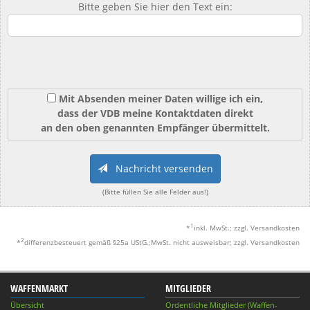
Bitte geben Sie hier den Text ein:
Mit Absenden meiner Daten willige ich ein,
dass der VDB meine Kontaktdaten direkt
an den oben genannten Empfänger übermittelt.
Nachricht versenden
(Bitte füllen Sie alle Felder aus!)
1
*
inkl. MwSt.; zzgl. Versandkosten
2
*
differenzbesteuert gemäß §25a UStG.;MwSt. nicht ausweisbar; zzgl. Versandkosten
WAFFENMARKT
MITGLIEDER
Übersicht
Ordentliche Mitglieder (Waffen-