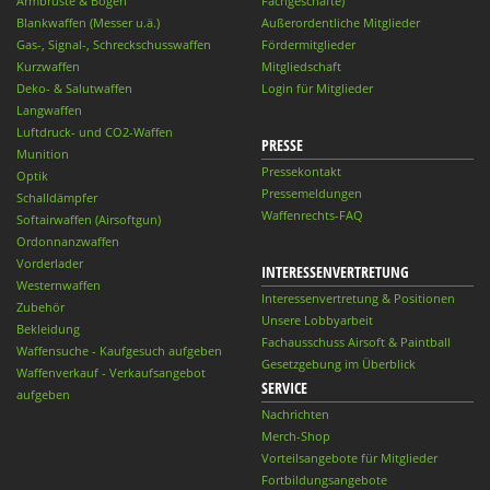
Armbrüste & Bögen
Fachgeschäfte)
Blankwaffen (Messer u.ä.)
Außerordentliche Mitglieder
Gas-, Signal-, Schreckschusswaffen
Fördermitglieder
Kurzwaffen
Mitgliedschaft
Deko- & Salutwaffen
Login für Mitglieder
Langwaffen
Luftdruck- und CO2-Waffen
PRESSE
Munition
Pressekontakt
Optik
Pressemeldungen
Schalldämpfer
Waffenrechts-FAQ
Softairwaffen (Airsoftgun)
Ordonnanzwaffen
Vorderlader
INTERESSENVERTRETUNG
Westernwaffen
Interessenvertretung & Positionen
Zubehör
Unsere Lobbyarbeit
Bekleidung
Fachausschuss Airsoft & Paintball
Waffensuche - Kaufgesuch aufgeben
Gesetzgebung im Überblick
Waffenverkauf - Verkaufsangebot
SERVICE
aufgeben
Nachrichten
Merch-Shop
Vorteilsangebote für Mitglieder
Fortbildungsangebote