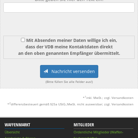
Mit Absenden meiner Daten willige ich ein,
dass der VDB meine Kontaktdaten direkt
an den oben genannten Empfänger übermittelt.
Nachricht versenden
(Bitte füllen Sie alle Felder aus!)
1
*
inkl. MwSt.; zzgl. Versandkosten
2
*
differenzbesteuert gemäß §25a UStG.;MwSt. nicht ausweisbar; zzgl. Versandkosten
WAFFENMARKT
MITGLIEDER
Übersicht
Ordentliche Mitglieder (Waffen-