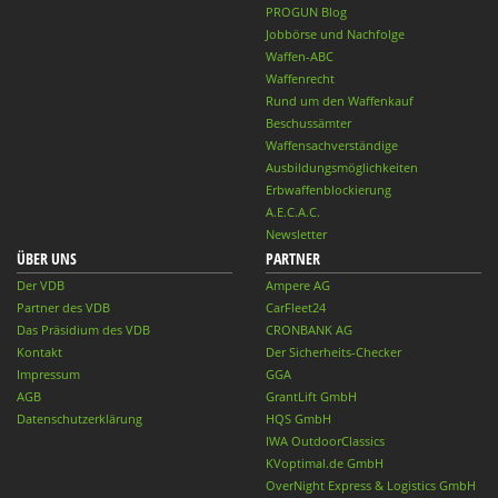
PROGUN Blog
Jobbörse und Nachfolge
Waffen-ABC
Waffenrecht
Rund um den Waffenkauf
Beschussämter
Waffensachverständige
Ausbildungsmöglichkeiten
Erbwaffenblockierung
A.E.C.A.C.
Newsletter
ÜBER UNS
PARTNER
Der VDB
Ampere AG
Partner des VDB
CarFleet24
Das Präsidium des VDB
CRONBANK AG
Kontakt
Der Sicherheits-Checker
Impressum
GGA
AGB
GrantLift GmbH
Datenschutzerklärung
HQS GmbH
IWA OutdoorClassics
KVoptimal.de GmbH
OverNight Express & Logistics GmbH