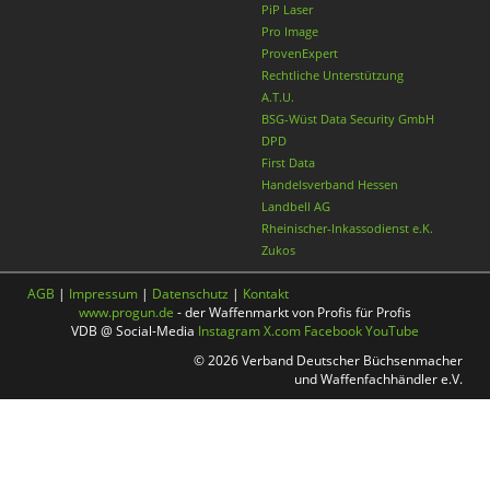
PiP Laser
Pro Image
ProvenExpert
Rechtliche Unterstützung
A.T.U.
BSG-Wüst Data Security GmbH
DPD
First Data
Handelsverband Hessen
Landbell AG
Rheinischer-Inkassodienst e.K.
Zukos
AGB
|
Impressum
|
Datenschutz
|
Kontakt
www.progun.de
- der Waffenmarkt von Profis für Profis
VDB @ Social-Media
Instagram
X.com
Facebook
YouTube
© 2026 Verband Deutscher Büchsenmacher
und Waffenfachhändler e.V.
Nach oben