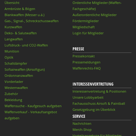
Übersicht
Ordentliche Mitglieder (Waffen-
Armbrüste & Bögen
Fachgeschäfte)
Blankwaffen (Messer u.ä.)
Außerordentliche Mitglieder
Gas-, Signal-, Schreckschusswaffen
Fördermitglieder
Kurzwaffen
Mitgliedschaft
Deko- & Salutwaffen
Login für Mitglieder
Langwaffen
Luftdruck- und CO2-Waffen
PRESSE
Munition
Pressekontakt
Optik
Pressemeldungen
Schalldämpfer
Waffenrechts-FAQ
Softairwaffen (Airsoftgun)
Ordonnanzwaffen
Vorderlader
INTERESSENVERTRETUNG
Westernwaffen
Interessenvertretung & Positionen
Zubehör
Unsere Lobbyarbeit
Bekleidung
Fachausschuss Airsoft & Paintball
Waffensuche - Kaufgesuch aufgeben
Gesetzgebung im Überblick
Waffenverkauf - Verkaufsangebot
SERVICE
aufgeben
Nachrichten
Merch-Shop
Vorteilsangebote für Mitglieder