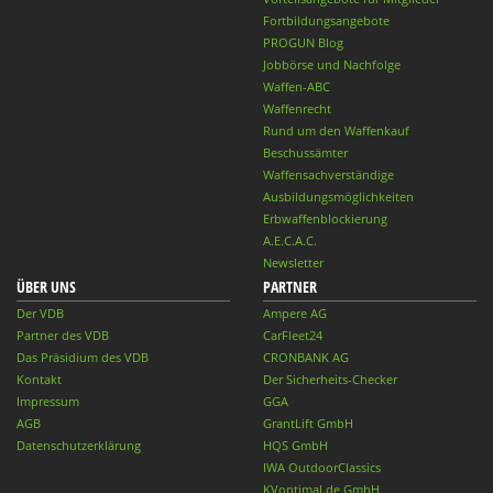
Fortbildungsangebote
PROGUN Blog
Jobbörse und Nachfolge
Waffen-ABC
Waffenrecht
Rund um den Waffenkauf
Beschussämter
Waffensachverständige
Ausbildungsmöglichkeiten
Erbwaffenblockierung
A.E.C.A.C.
Newsletter
ÜBER UNS
PARTNER
Der VDB
Ampere AG
Partner des VDB
CarFleet24
Das Präsidium des VDB
CRONBANK AG
Kontakt
Der Sicherheits-Checker
Impressum
GGA
AGB
GrantLift GmbH
Datenschutzerklärung
HQS GmbH
IWA OutdoorClassics
KVoptimal.de GmbH