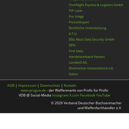
OverNight Express & Logistics GmbH
PiP Laser
Pro Image
ProvenExpert
Rechtliche Unterstützung
A.T.U.
BSG-Wüst Data Security GmbH
DPD
First Data
Handelsverband Hessen
Landbell AG
Rheinischer-Inkassodienst e.K.
Zukos
AGB
|
Impressum
|
Datenschutz
|
Kontakt
www.progun.de
- der Waffenmarkt von Profis für Profis
VDB @ Social-Media
Instagram
X.com
Facebook
YouTube
© 2026 Verband Deutscher Büchsenmacher
und Waffenfachhändler e.V.