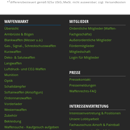
2
*
differenzbesteuert gemäß §25a UStG.;MwSt. nicht ausweisbar; zzgl. Versandkosten
WAFFENMARKT
MITGLIEDER
Übersicht
Ordentliche Mitglieder (Waffen-
Armbrüste & Bögen
Fachgeschäfte)
Blankwaffen (Messer u.ä.)
Außerordentliche Mitglieder
Gas-, Signal-, Schreckschusswaffen
Fördermitglieder
Kurzwaffen
Mitgliedschaft
Deko- & Salutwaffen
Login für Mitglieder
Langwaffen
Luftdruck- und CO2-Waffen
PRESSE
Munition
Pressekontakt
Optik
Pressemeldungen
Schalldämpfer
Waffenrechts-FAQ
Softairwaffen (Airsoftgun)
Ordonnanzwaffen
Vorderlader
INTERESSENVERTRETUNG
Westernwaffen
Interessenvertretung & Positionen
Zubehör
Unsere Lobbyarbeit
Bekleidung
Fachausschuss Airsoft & Paintball
Waffensuche - Kaufgesuch aufgeben