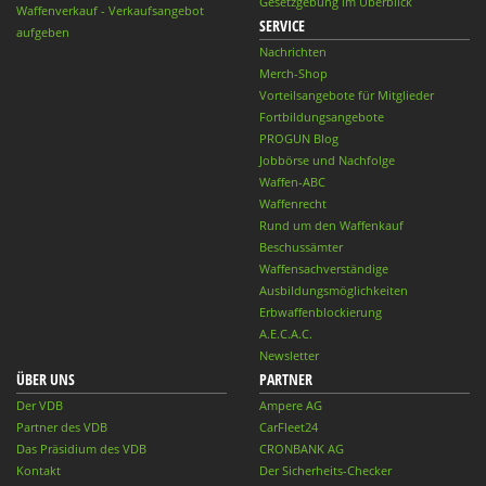
Gesetzgebung im Überblick
Waffenverkauf - Verkaufsangebot
SERVICE
aufgeben
Nachrichten
Merch-Shop
Vorteilsangebote für Mitglieder
Fortbildungsangebote
PROGUN Blog
Jobbörse und Nachfolge
Waffen-ABC
Waffenrecht
Rund um den Waffenkauf
Beschussämter
Waffensachverständige
Ausbildungsmöglichkeiten
Erbwaffenblockierung
A.E.C.A.C.
Newsletter
ÜBER UNS
PARTNER
Der VDB
Ampere AG
Partner des VDB
CarFleet24
Das Präsidium des VDB
CRONBANK AG
Kontakt
Der Sicherheits-Checker