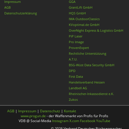
Impressum
GGA
AGB
GrantLift GmbH
Datenschutzerklärung
HQS GmbH
IWA OutdoorClassics
KVoptimal.de GmbH
OverNight Express & Logistics GmbH
PiP Laser
Pro Image
ProvenExpert
Rechtliche Unterstützung
A.T.U.
BSG-Wüst Data Security GmbH
DPD
First Data
Handelsverband Hessen
Landbell AG
Rheinischer-Inkassodienst e.K.
Zukos
AGB
|
Impressum
|
Datenschutz
|
Kontakt
www.progun.de
- der Waffenmarkt von Profis für Profis
VDB @ Social-Media
Instagram
X.com
Facebook
YouTube
© 2026 Verband Deutscher Büchsenmacher