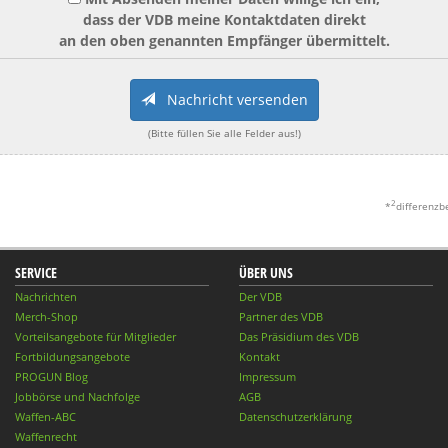
dass der VDB meine Kontaktdaten direkt
an den oben genannten Empfänger übermittelt.
Nachricht versenden
(Bitte füllen Sie alle Felder aus!)
2
*
differenzb
SERVICE
ÜBER UNS
Nachrichten
Der VDB
Merch-Shop
Partner des VDB
Vorteilsangebote für Mitglieder
Das Präsidium des VDB
Fortbildungsangebote
Kontakt
PROGUN Blog
Impressum
Jobbörse und Nachfolge
AGB
Waffen-ABC
Datenschutzerklärung
Waffenrecht