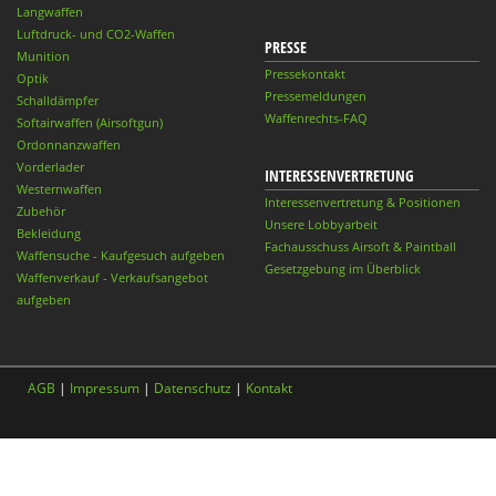
Langwaffen
Luftdruck- und CO2-Waffen
PRESSE
Munition
Pressekontakt
Optik
Pressemeldungen
Schalldämpfer
Waffenrechts-FAQ
Softairwaffen (Airsoftgun)
Ordonnanzwaffen
Vorderlader
INTERESSENVERTRETUNG
Westernwaffen
Interessenvertretung & Positionen
Zubehör
Unsere Lobbyarbeit
Bekleidung
Fachausschuss Airsoft & Paintball
Waffensuche - Kaufgesuch aufgeben
Gesetzgebung im Überblick
Waffenverkauf - Verkaufsangebot
aufgeben
AGB
|
Impressum
|
Datenschutz
|
Kontakt