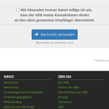
Mit Absenden meiner Daten willige ich ein,
dass der VDB meine Kontaktdaten direkt
an den oben genannten Empfänger übermittelt.
Nachricht versenden
(Bitte füllen Sie alle Felder aus!)
2
*
differenzb
SERVICE
ÜBER UNS
Nachrichten
Der VDB
Merch-Shop
Partner des VDB
Vorteilsangebote für Mitglieder
Das Präsidium des VDB
Fortbildungsangebote
Kontakt
PROGUN Blog
Impressum
Jobbörse und Nachfolge
AGB