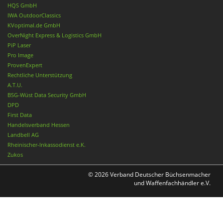
HQS GmbH
IWA OutdoorClassics
KVoptimal.de GmbH
OverNight Express & Logistics GmbH
PiP Laser
Pro Image
ProvenExpert
Rechtliche Unterstützung
A.T.U.
BSG-Wüst Data Security GmbH
DPD
First Data
Handelsverband Hessen
Landbell AG
Rheinischer-Inkassodienst e.K.
Zukos
© 2026 Verband Deutscher Büchsenmacher
und Waffenfachhändler e.V.