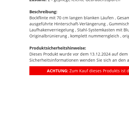
Beschreibung:
Bockflinte mit 70 cm langen blanken Läufen , Gesam
ausgeführte Hinterschaft-Verlängerung , Gummischaf
Laufhakenverriegelung , Stahl-Systemkasten mit Blu
Originalbrünierung , komplett nummerngleich , orig
Produktsicherheitshinweise:
Dieses Produkt wurde vor dem 13.12.2024 auf dem Ma
Sicherheitsinformationen wenden Sie sich an den 
ACHTUNG:
Zum Kauf dieses Produkts ist d