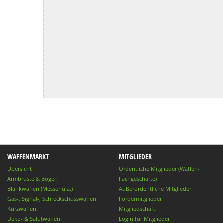
WAFFENMARKT
MITGLIEDER
Übersicht
Ordentliche Mitglieder (Waffen-
Armbrüste & Bögen
Fachgeschäfte)
Blankwaffen (Messer u.ä.)
Außerordentliche Mitglieder
Gas-, Signal-, Schreckschusswaffen
Fördermitglieder
Kurzwaffen
Mitgliedschaft
Deko- & Salutwaffen
Login für Mitglieder