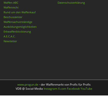
Waffen-ABC
Datenschutzerklärung
Waffenrecht
Rund um den Waffenkauf
Beschussämter
Waffensachverständige
Ausbildungsmöglichkeiten
Erbwaffenblockierung
A.E.C.A.C.
Newsletter
www.progun.de
- der Waffenmarkt von Profis für Profis
VDB @ Social-Media
Instagram
X.com
Facebook
YouTube