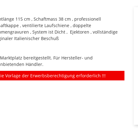
tlänge 115 cm , Schaftmass 38 cm , professionell
tkappe , ventilierte Laufschiene , doppelte
mengravuren , System ist Dicht , Ejektoren , vollständige
inaler Italienischer Beschuß
rktplatz bereitgestellt. Für Hersteller- und
anbietenden Händler.
ie Vorlage der Erwerbsberechtigung erforderlich !!!