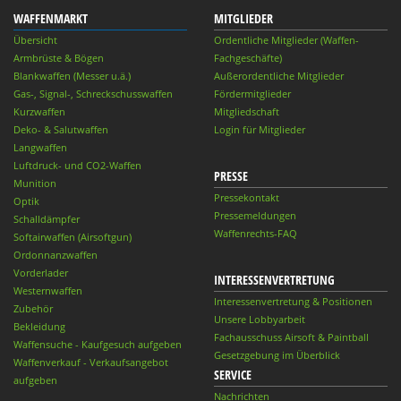
WAFFENMARKT
MITGLIEDER
Übersicht
Ordentliche Mitglieder (Waffen-
Armbrüste & Bögen
Fachgeschäfte)
Blankwaffen (Messer u.ä.)
Außerordentliche Mitglieder
Gas-, Signal-, Schreckschusswaffen
Fördermitglieder
Kurzwaffen
Mitgliedschaft
Deko- & Salutwaffen
Login für Mitglieder
Langwaffen
Luftdruck- und CO2-Waffen
PRESSE
Munition
Pressekontakt
Optik
Pressemeldungen
Schalldämpfer
Waffenrechts-FAQ
Softairwaffen (Airsoftgun)
Ordonnanzwaffen
Vorderlader
INTERESSENVERTRETUNG
Westernwaffen
Interessenvertretung & Positionen
Zubehör
Unsere Lobbyarbeit
Bekleidung
Fachausschuss Airsoft & Paintball
Waffensuche - Kaufgesuch aufgeben
Gesetzgebung im Überblick
Waffenverkauf - Verkaufsangebot
SERVICE
aufgeben
Nachrichten