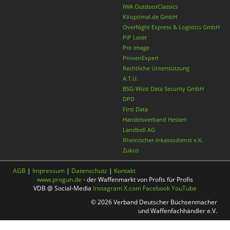
IWA OutdoorClassics
KVoptimal.de GmbH
OverNight Express & Logistics GmbH
PiP Laser
Pro Image
ProvenExpert
Rechtliche Unterstützung
A.T.U.
BSG-Wüst Data Security GmbH
DPD
First Data
Handelsverband Hessen
Landbell AG
Rheinischer-Inkassodienst e.K.
Zukos
AGB
|
Impressum
|
Datenschutz
|
Kontakt
www.progun.de
- der Waffenmarkt von Profis für Profis
VDB @ Social-Media
Instagram
X.com
Facebook
YouTube
© 2026 Verband Deutscher Büchsenmacher
und Waffenfachhändler e.V.