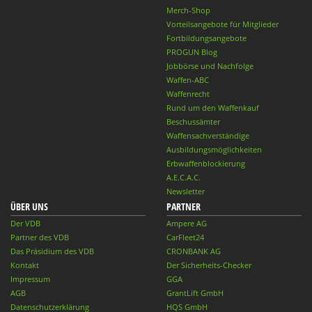
Merch-Shop
Vorteilsangebote für Mitglieder
Fortbildungsangebote
PROGUN Blog
Jobbörse und Nachfolge
Waffen-ABC
Waffenrecht
Rund um den Waffenkauf
Beschussämter
Waffensachverständige
Ausbildungsmöglichkeiten
Erbwaffenblockierung
A.E.C.A.C.
Newsletter
ÜBER UNS
PARTNER
Der VDB
Ampere AG
Partner des VDB
CarFleet24
Das Präsidium des VDB
CRONBANK AG
Kontakt
Der Sicherheits-Checker
Impressum
GGA
AGB
GrantLift GmbH
Datenschutzerklärung
HQS GmbH