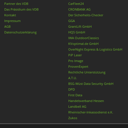
Partner des VDB
CarFleet24
Das Präsidium des VDB
CRONBANK AG
Kontakt
Der Sicherheits-Checker
Impressum
GGA
AGB
GrantLift GmbH
Datenschutzerklärung
HQS GmbH
IWA OutdoorClassics
KVoptimal.de GmbH
OverNight Express & Logistics GmbH
PiP Laser
Pro Image
ProvenExpert
Rechtliche Unterstützung
A.T.U.
BSG-Wüst Data Security GmbH
DPD
First Data
Handelsverband Hessen
Landbell AG
Rheinischer-Inkassodienst e.K.
Zukos