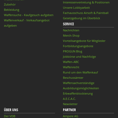
Interessenvertretung & Positionen
Zubehör
Unsere Lobbyarbeit
Bekleidung
Fachausschuss Airsoft & Paintball
Waffensuche - Kaufgesuch aufgeben
Gesetzgebung im Überblick
Waffenverkauf - Verkaufsangebot
SERVICE
aufgeben
Nachrichten
Merch-Shop
Vorteilsangebote für Mitglieder
Fortbildungsangebote
PROGUN Blog
Jobbörse und Nachfolge
Waffen-ABC
Waffenrecht
Rund um den Waffenkauf
Beschussämter
Waffensachverständige
Ausbildungsmöglichkeiten
Erbwaffenblockierung
A.E.C.A.C.
Newsletter
ÜBER UNS
PARTNER
Der VDB
Ampere AG