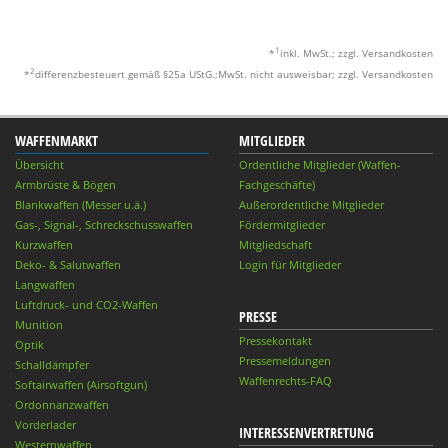
1
*
inkl. MwSt.; zzgl. Versandkosten
2
*
differenzbesteuert gemäß §25a UStG.;MwSt. nicht ausweisbar; zzgl. Versandkosten
WAFFENMARKT
MITGLIEDER
Übersicht
Ordentliche Mitglieder (Waffen-
Armbrüste & Bögen
Fachgeschäfte)
Blankwaffen (Messer u.ä.)
Außerordentliche Mitglieder
Gas-, Signal-, Schreckschusswaffen
Fördermitglieder
Kurzwaffen
Mitgliedschaft
Deko- & Salutwaffen
Login für Mitglieder
Langwaffen
Luftdruck- und CO2-Waffen
PRESSE
Munition
Pressekontakt
Optik
Pressemeldungen
Schalldämpfer
Waffenrechts-FAQ
Softairwaffen (Airsoftgun)
Ordonnanzwaffen
Vorderlader
INTERESSENVERTRETUNG
Westernwaffen