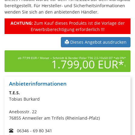
bereitgestellt. Für Hersteller- und Sicherheitsinformationen
wenden Sie sich an den anbietenden Händler.
ACHTUNG:
Zum Kauf dieses Produkts ist die Vorlage der
Erwerbsberechtigung erforderlich !!!
Dieses Angebot ausdrucken
ab 77,99 EUR / Monat -- Schmidt & Bender Polar T96 2,5-10x50 D7 *ab 0%*
1.799,00 EUR*
1
Anbieterinformationen
T.E.S.
Tobias Burkard
Anebosstr. 22
76855 Annweiler am Trifels (Rheinland-Pfalz)
06346 - 69 80 341