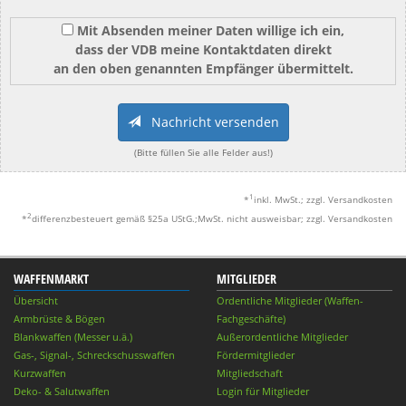
Mit Absenden meiner Daten willige ich ein,
dass der VDB meine Kontaktdaten direkt
an den oben genannten Empfänger übermittelt.
Nachricht versenden
(Bitte füllen Sie alle Felder aus!)
1
*
inkl. MwSt.; zzgl. Versandkosten
2
*
differenzbesteuert gemäß §25a UStG.;MwSt. nicht ausweisbar; zzgl. Versandkosten
WAFFENMARKT
MITGLIEDER
Übersicht
Ordentliche Mitglieder (Waffen-
Armbrüste & Bögen
Fachgeschäfte)
Blankwaffen (Messer u.ä.)
Außerordentliche Mitglieder
Gas-, Signal-, Schreckschusswaffen
Fördermitglieder
Kurzwaffen
Mitgliedschaft
Deko- & Salutwaffen
Login für Mitglieder