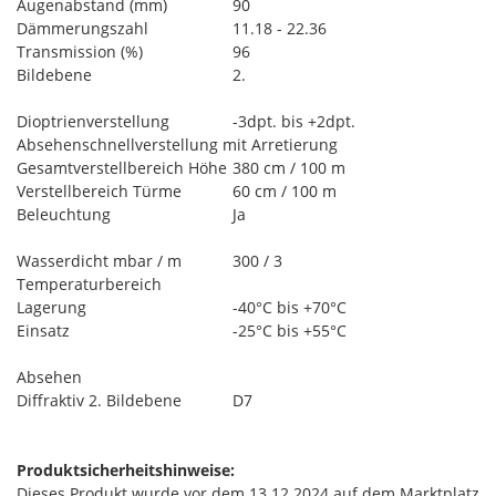
Augenabstand (mm)
90
Dämmerungszahl
11.18 - 22.36
Transmission (%)
96
Bildebene
2.
Dioptrienverstellung
-3dpt. bis +2dpt.
Absehenschnellverstellung mit Arretierung
Gesamtverstellbereich Höhe
380 cm / 100 m
Verstellbereich Türme
60 cm / 100 m
Beleuchtung
Ja
Wasserdicht mbar / m
300 / 3
Temperaturbereich
Lagerung
-40°C bis +70°C
Einsatz
-25°C bis +55°C
Absehen
Diffraktiv 2. Bildebene
D7
Produktsicherheitshinweise:
Dieses Produkt wurde vor dem 13.12.2024 auf dem Marktplatz