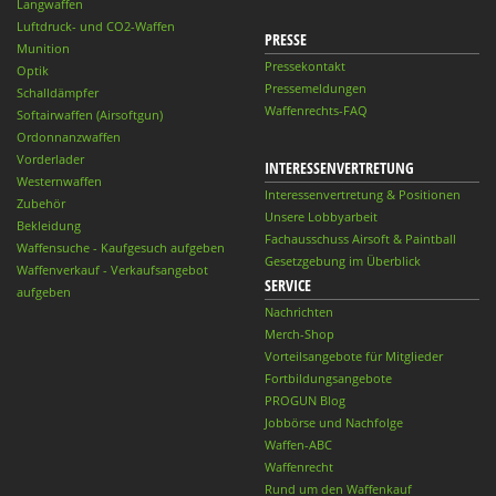
Langwaffen
Luftdruck- und CO2-Waffen
PRESSE
Munition
Pressekontakt
Optik
Pressemeldungen
Schalldämpfer
Waffenrechts-FAQ
Softairwaffen (Airsoftgun)
Ordonnanzwaffen
Vorderlader
INTERESSENVERTRETUNG
Westernwaffen
Interessenvertretung & Positionen
Zubehör
Unsere Lobbyarbeit
Bekleidung
Fachausschuss Airsoft & Paintball
Waffensuche - Kaufgesuch aufgeben
Gesetzgebung im Überblick
Waffenverkauf - Verkaufsangebot
SERVICE
aufgeben
Nachrichten
Merch-Shop
Vorteilsangebote für Mitglieder
Fortbildungsangebote
PROGUN Blog
Jobbörse und Nachfolge
Waffen-ABC
Waffenrecht
Rund um den Waffenkauf