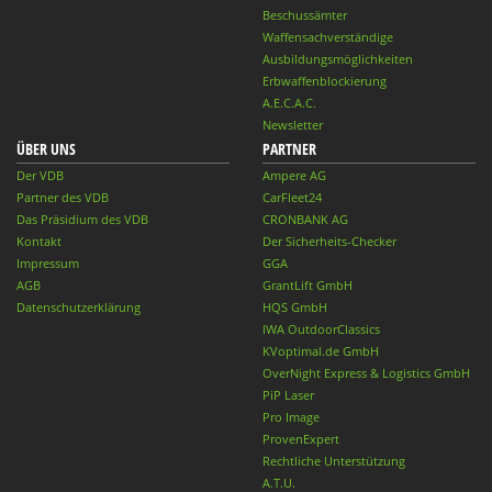
Beschussämter
Waffensachverständige
Ausbildungsmöglichkeiten
Erbwaffenblockierung
A.E.C.A.C.
Newsletter
ÜBER UNS
PARTNER
Der VDB
Ampere AG
Partner des VDB
CarFleet24
Das Präsidium des VDB
CRONBANK AG
Kontakt
Der Sicherheits-Checker
Impressum
GGA
AGB
GrantLift GmbH
Datenschutzerklärung
HQS GmbH
IWA OutdoorClassics
KVoptimal.de GmbH
OverNight Express & Logistics GmbH
PiP Laser
Pro Image
ProvenExpert
Rechtliche Unterstützung
A.T.U.