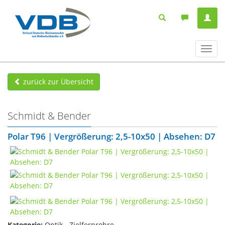
Navig
ein-/
zurück zur Übersicht
Schmidt & Bender
Polar T96 | Vergrößerung: 2,5-10x50 | Absehen: D7
Kategorie:
Optik - Zielfernrohre