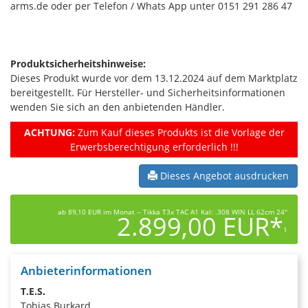
arms.de oder per Telefon / Whats App unter 0151 291 286 47
Produktsicherheitshinweise:
Dieses Produkt wurde vor dem 13.12.2024 auf dem Marktplatz
bereitgestellt. Für Hersteller- und Sicherheitsinformationen
wenden Sie sich an den anbietenden Händler.
ACHTUNG:
Zum Kauf dieses Produkts ist die Vorlage der
Erwerbsberechtigung erforderlich !!!
Dieses Angebot ausdrucken
ab 89,10 EUR im Monat -- Tikka T3x TAC A1 Kal: .308 WIN LL 62cm 24"
2.899,00 EUR*
1
Anbieterinformationen
T.E.S.
Tobias Burkard