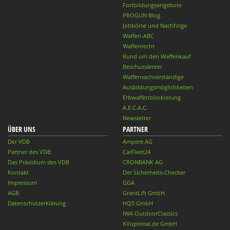
Fortbildungsangebote
PROGUN Blog
Jobbörse und Nachfolge
Waffen-ABC
Waffenrecht
Rund um den Waffenkauf
Beschussämter
Waffensachverständige
Ausbildungsmöglichkeiten
Erbwaffenblockierung
A.E.C.A.C.
Newsletter
ÜBER UNS
PARTNER
Der VDB
Ampere AG
Partner des VDB
CarFleet24
Das Präsidium des VDB
CRONBANK AG
Kontakt
Der Sicherheits-Checker
Impressum
GGA
AGB
GrantLift GmbH
Datenschutzerklärung
HQS GmbH
IWA OutdoorClassics
KVoptimal.de GmbH