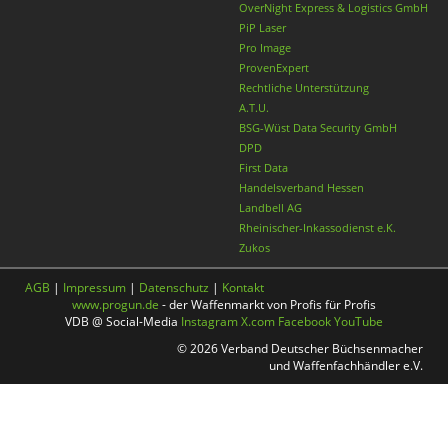
OverNight Express & Logistics GmbH
PiP Laser
Pro Image
ProvenExpert
Rechtliche Unterstützung
A.T.U.
BSG-Wüst Data Security GmbH
DPD
First Data
Handelsverband Hessen
Landbell AG
Rheinischer-Inkassodienst e.K.
Zukos
AGB
|
Impressum
|
Datenschutz
|
Kontakt
www.progun.de
- der Waffenmarkt von Profis für Profis
VDB @ Social-Media
Instagram
X.com
Facebook
YouTube
© 2026 Verband Deutscher Büchsenmacher
und Waffenfachhändler e.V.