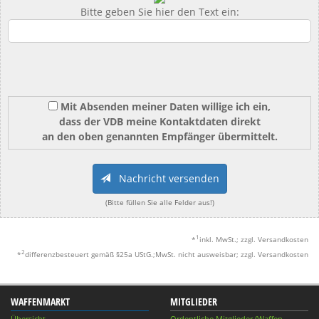
Bitte geben Sie hier den Text ein:
Mit Absenden meiner Daten willige ich ein,
dass der VDB meine Kontaktdaten direkt
an den oben genannten Empfänger übermittelt.
Nachricht versenden
(Bitte füllen Sie alle Felder aus!)
1
*
inkl. MwSt.; zzgl. Versandkosten
2
*
differenzbesteuert gemäß §25a UStG.;MwSt. nicht ausweisbar; zzgl. Versandkosten
WAFFENMARKT
MITGLIEDER
Übersicht
Ordentliche Mitglieder (Waffen-