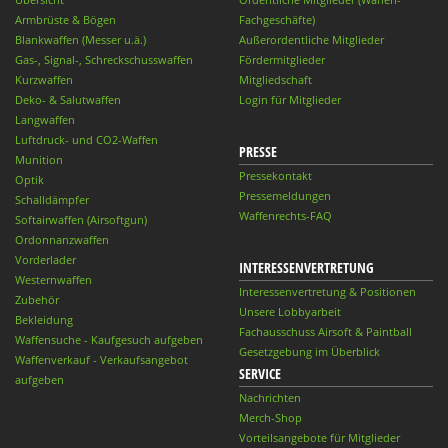
Armbrüste & Bögen
Fachgeschäfte)
Blankwaffen (Messer u.ä.)
Außerordentliche Mitglieder
Gas-, Signal-, Schreckschusswaffen
Fördermitglieder
Kurzwaffen
Mitgliedschaft
Deko- & Salutwaffen
Login für Mitglieder
Langwaffen
Luftdruck- und CO2-Waffen
PRESSE
Munition
Pressekontakt
Optik
Pressemeldungen
Schalldämpfer
Waffenrechts-FAQ
Softairwaffen (Airsoftgun)
Ordonnanzwaffen
Vorderlader
INTERESSENVERTRETUNG
Westernwaffen
Interessenvertretung & Positionen
Zubehör
Unsere Lobbyarbeit
Bekleidung
Fachausschuss Airsoft & Paintball
Waffensuche - Kaufgesuch aufgeben
Gesetzgebung im Überblick
Waffenverkauf - Verkaufsangebot
SERVICE
aufgeben
Nachrichten
Merch-Shop
Vorteilsangebote für Mitglieder