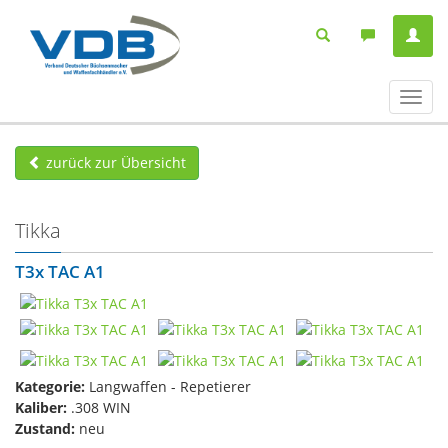
Navig
ein-/
zurück zur Übersicht
Tikka
T3x TAC A1
Kategorie:
Langwaffen - Repetierer
Kaliber:
.308 WIN
Zustand:
neu