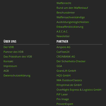
Waffenrecht
Rund um den Waffenkauf
Beschussämter
Waffensachverständige
Ausbildungsmöglichkeiten
Erbwaffenblockierung
A.E.C.A.C.
Newsletter
ÜBER UNS
PARTNER
Der VDB
Ampere AG
Partner des VDB
CarFleet24
Das Präsidium des VDB
CRONBANK AG
Kontakt
Der Sicherheits-Checker
Impressum
GGA
AGB
GrantLift GmbH
Datenschutzerklärung
HQS GmbH
IWA OutdoorClassics
KVoptimal.de GmbH
OverNight Express & Logistics GmbH
PiP Laser
Pro Image
ProvenExpert