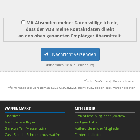
Mit Absenden meiner Daten willige ich ein,
dass der VDB meine Kontaktdaten direkt
an den oben genannten Empfänger übermittelt.
Nachricht versenden
(Bitte füllen Sie alle Felder aus!)
1
*
inkl. MwSt.; zzgl. Versandkosten
2
*
differenzbesteuert gemäß §25a UStG.;MwSt. nicht ausweisbar; zzgl. Versandkosten
WAFFENMARKT
MITGLIEDER
Übersicht
Ordentliche Mitglieder (Waffen-
Armbrüste & Bögen
Fachgeschäfte)
Blankwaffen (Messer u.ä.)
Außerordentliche Mitglieder
Gas-, Signal-, Schreckschusswaffen
Fördermitglieder