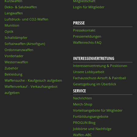
Kurzwaffen
Mitgliedschaft
Deko- & Salutwaffen
Login für Mitglieder
Langwaffen
Luftdruck- und CO2-Waffen
PRESSE
Munition
Pressekontakt
Optik
Pressemeldungen
Schalldämpfer
Waffenrechts-FAQ
Softairwaffen (Airsoftgun)
Ordonnanzwaffen
Vorderlader
INTERESSENVERTRETUNG
Westernwaffen
Interessenvertretung & Positionen
Zubehör
Unsere Lobbyarbeit
Bekleidung
Fachausschuss Airsoft & Paintball
Waffensuche - Kaufgesuch aufgeben
Gesetzgebung im Überblick
Waffenverkauf - Verkaufsangebot
SERVICE
aufgeben
Nachrichten
Merch-Shop
Vorteilsangebote für Mitglieder
Fortbildungsangebote
PROGUN Blog
Jobbörse und Nachfolge
Waffen-ABC