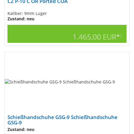
CZ P-10 C OR Ported COA
Kaliber: 9mm Luger
Zustand: neu
1.465,00 EUR*
1
Schießhandschuhe GSG-9 Schießhandschuhe
GSG-9
Zustand: neu