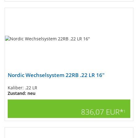
Nordic Wechselsystem 22RB .22 LR 16"
Kaliber: .22 LR
Zustand: neu
836,07 EUR*
1