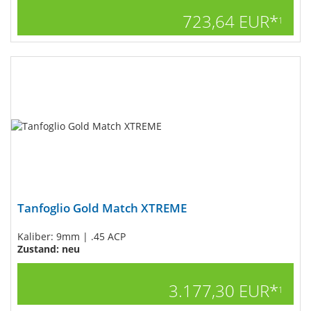
723,64 EUR*
1
Tanfoglio Gold Match XTREME
Kaliber: 9mm | .45 ACP
Zustand: neu
3.177,30 EUR*
1