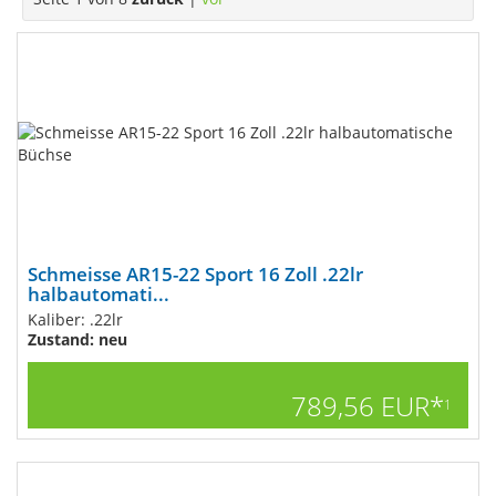
Schmeisse AR15-22 Sport 16 Zoll .22lr
halbautomati...
Kaliber: .22lr
Zustand: neu
789,56 EUR*
1