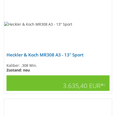
Heckler & Koch MR308 A3 - 13" Sport
Kaliber: .308 Win.
Zustand: neu
3.635,40 EUR*
1