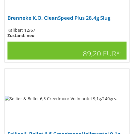
Brenneke K.O. CleanSpeed Plus 28,4g Slug
Kaliber: 12/67
Zustand: neu
89,20 EUR*
1
Sellier & Bellot 6,5 Creedmoor Vollmantel 9,1g...