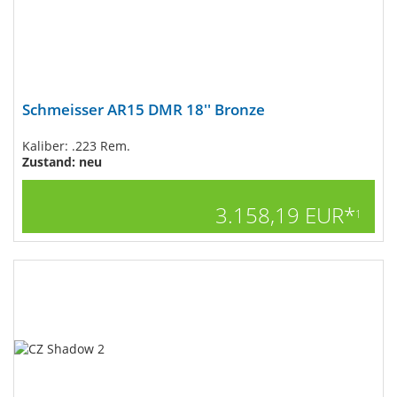
Schmeisser AR15 DMR 18'' Bronze
Kaliber: .223 Rem.
Zustand: neu
3.158,19 EUR*
1