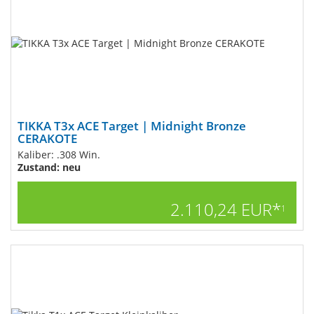
TIKKA T3x ACE Target | Midnight Bronze
CERAKOTE
Kaliber: .308 Win.
Zustand: neu
2.110,24 EUR*
1