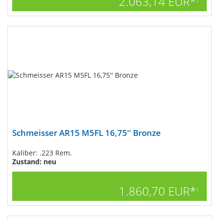
2.063,14 EUR*
1
Schmeisser AR15 M5FL 16,75'' Bronze
Kaliber: .223 Rem.
Zustand: neu
1.860,70 EUR*
1