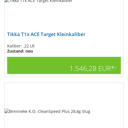
Tikka T1x ACE Target Kleinkaliber
Kaliber: .22 LR
Zustand: neu
1.546,28 EUR*
1