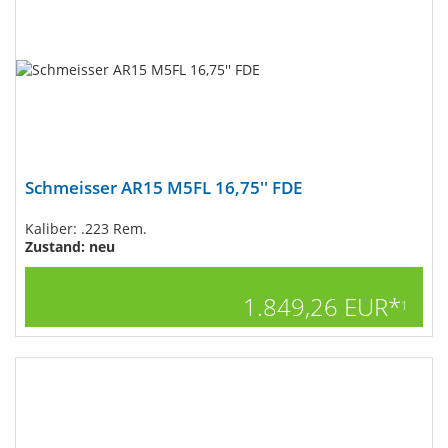
Schmeisser AR15 M5FL 16,75'' FDE
Kaliber: .223 Rem.
Zustand: neu
1.849,26 EUR*
1