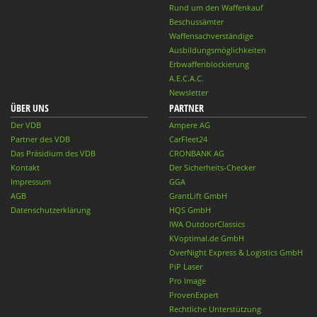
Rund um den Waffenkauf
Beschussämter
Waffensachverständige
Ausbildungsmöglichkeiten
Erbwaffenblockierung
A.E.C.A.C.
Newsletter
ÜBER UNS
PARTNER
Der VDB
Ampere AG
Partner des VDB
CarFleet24
Das Präsidium des VDB
CRONBANK AG
Kontakt
Der Sicherheits-Checker
Impressum
GGA
AGB
GrantLift GmbH
Datenschutzerklärung
HQS GmbH
IWA OutdoorClassics
KVoptimal.de GmbH
OverNight Express & Logistics GmbH
PiP Laser
Pro Image
ProvenExpert
Rechtliche Unterstützung