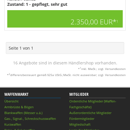
Zustand: 1 - gepflegt, sehr gut
2.350,00 EUR*
1
Seite 1 von 1
16 Angebote sind in diesem Händlershop vorhanden.
1
*
inkl. MwSt.; zzgl. Versandkosten
2
*
differenzbesteuert gemäß §25a UStG.;MwSt. nicht ausweisbar; zzgl. Versandkosten
WAFFENMARKT
MITGLIEDER
Übersicht
Ordentliche Mitglieder (Waffen-
Armbrüste & Bögen
Fachgeschäfte)
Blankwaffen (Messer u.ä.)
Außerordentliche Mitglieder
Gas-, Signal-, Schreckschusswaffen
Fördermitglieder
Kurzwaffen
Mitgliedschaft