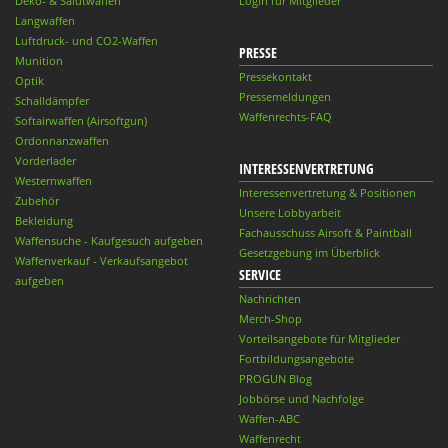
Deko- & Salutwaffen
Login für Mitglieder
Langwaffen
Luftdruck- und CO2-Waffen
PRESSE
Munition
Pressekontakt
Optik
Pressemeldungen
Schalldämpfer
Waffenrechts-FAQ
Softairwaffen (Airsoftgun)
Ordonnanzwaffen
Vorderlader
INTERESSENVERTRETUNG
Westernwaffen
Interessenvertretung & Positionen
Zubehör
Unsere Lobbyarbeit
Bekleidung
Fachausschuss Airsoft & Paintball
Waffensuche - Kaufgesuch aufgeben
Gesetzgebung im Überblick
Waffenverkauf - Verkaufsangebot
SERVICE
aufgeben
Nachrichten
Merch-Shop
Vorteilsangebote für Mitglieder
Fortbildungsangebote
PROGUN Blog
Jobbörse und Nachfolge
Waffen-ABC
Waffenrecht