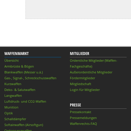
WAFFENMARKT
MITGLIEDER
Übersicht
Ordentliche Mitglieder (Waffen-
Armbrüste & Bögen
Fachgeschäfte)
Blankwaffen (Messer u.ä.)
Außerordentliche Mitglieder
Gas-, Signal-, Schreckschusswaffen
Fördermitglieder
Kurzwaffen
Mitgliedschaft
Deko- & Salutwaffen
Login für Mitglieder
Langwaffen
Luftdruck- und CO2-Waffen
PRESSE
Munition
Pressekontakt
Optik
Pressemeldungen
Schalldämpfer
Waffenrechts-FAQ
Softairwaffen (Airsoftgun)
Ordonnanzwaffen