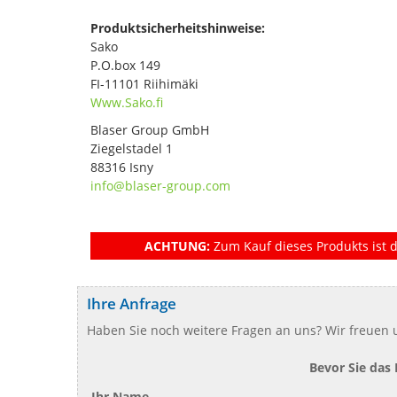
Produktsicherheitshinweise:
Sako
P.O.box 149
FI-11101 Riihimäki
Www.Sako.fi
Blaser Group GmbH
Ziegelstadel 1
88316 Isny
info@blaser-group.com
ACHTUNG:
Zum Kauf dieses Produkts ist d
Ihre Anfrage
Haben Sie noch weitere Fragen an uns? Wir freuen u
Bevor Sie das
Ihr Name