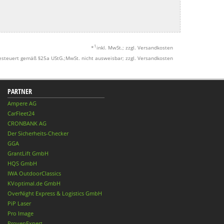
1
*
inkl. MwSt.; zzgl. Versandkosten
esteuert gemäß §25a UStG.;MwSt. nicht ausweisbar; zzgl. Versandkosten
PARTNER
Ampere AG
CarFleet24
CRONBANK AG
Der Sicherheits-Checker
GGA
GrantLift GmbH
HQS GmbH
IWA OutdoorClassics
KVoptimal.de GmbH
OverNight Express & Logistics GmbH
PiP Laser
Pro Image
ProvenExpert