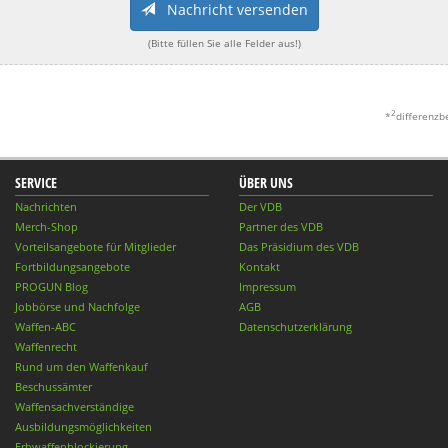
Nachricht versenden
(Bitte füllen Sie alle Felder aus!)
2
*
differenzb
SERVICE
ÜBER UNS
Nachrichten
Der VDB
Merch-Shop
Partner des VDB
Vorteilsangebote für Mitglieder
Das Präsidium des VDB
Fortbildungsangebote
Kontakt
PROGUN Blog
Impressum
Jobbörse und Nachfolge
AGB
Waffen-ABC
Datenschutzerklärung
Waffenrecht
Rund um den Waffenkauf
Beschussämter
Waffensachverständige
Ausbildungsmöglichkeiten
Erbwaffenblockierung