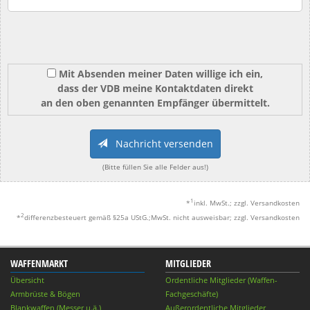
Mit Absenden meiner Daten willige ich ein,
dass der VDB meine Kontaktdaten direkt
an den oben genannten Empfänger übermittelt.
Nachricht versenden
(Bitte füllen Sie alle Felder aus!)
1
*
inkl. MwSt.; zzgl. Versandkosten
2
*
differenzbesteuert gemäß §25a UStG.;MwSt. nicht ausweisbar; zzgl. Versandkosten
WAFFENMARKT
MITGLIEDER
Übersicht
Ordentliche Mitglieder (Waffen-
Armbrüste & Bögen
Fachgeschäfte)
Blankwaffen (Messer u.ä.)
Außerordentliche Mitglieder