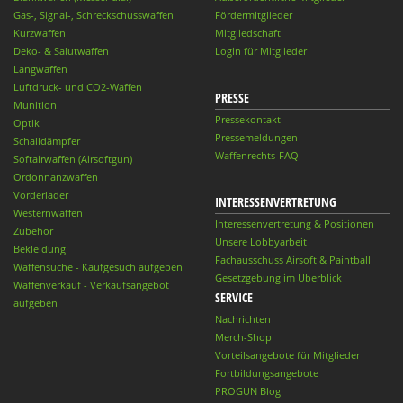
Gas-, Signal-, Schreckschusswaffen
Fördermitglieder
Kurzwaffen
Mitgliedschaft
Deko- & Salutwaffen
Login für Mitglieder
Langwaffen
Luftdruck- und CO2-Waffen
PRESSE
Munition
Pressekontakt
Optik
Pressemeldungen
Schalldämpfer
Waffenrechts-FAQ
Softairwaffen (Airsoftgun)
Ordonnanzwaffen
Vorderlader
INTERESSENVERTRETUNG
Westernwaffen
Interessenvertretung & Positionen
Zubehör
Unsere Lobbyarbeit
Bekleidung
Fachausschuss Airsoft & Paintball
Waffensuche - Kaufgesuch aufgeben
Gesetzgebung im Überblick
Waffenverkauf - Verkaufsangebot
SERVICE
aufgeben
Nachrichten
Merch-Shop
Vorteilsangebote für Mitglieder
Fortbildungsangebote
PROGUN Blog