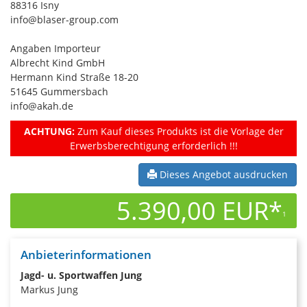
88316 Isny
info@blaser-group.com
Angaben Importeur
Albrecht Kind GmbH
Hermann Kind Straße 18-20
51645 Gummersbach
info@akah.de
ACHTUNG:
Zum Kauf dieses Produkts ist die Vorlage der
Erwerbsberechtigung erforderlich !!!
Dieses Angebot ausdrucken
5.390,00 EUR*
1
Anbieterinformationen
Jagd- u. Sportwaffen Jung
Markus Jung