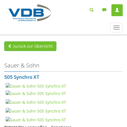
Navig
ein-/
zurück zur Übersicht
Sauer & Sohn
505 Synchro XT