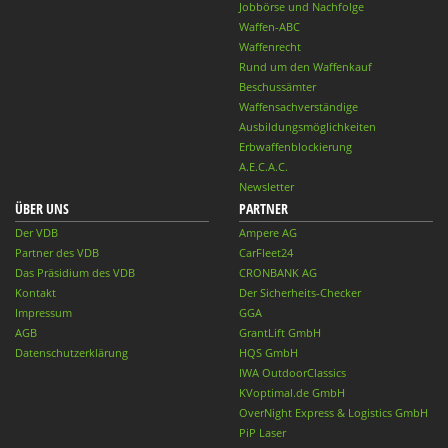
Jobbörse und Nachfolge
Waffen-ABC
Waffenrecht
Rund um den Waffenkauf
Beschussämter
Waffensachverständige
Ausbildungsmöglichkeiten
Erbwaffenblockierung
A.E.C.A.C.
Newsletter
ÜBER UNS
PARTNER
Der VDB
Ampere AG
Partner des VDB
CarFleet24
Das Präsidium des VDB
CRONBANK AG
Kontakt
Der Sicherheits-Checker
Impressum
GGA
AGB
GrantLift GmbH
Datenschutzerklärung
HQS GmbH
IWA OutdoorClassics
KVoptimal.de GmbH
OverNight Express & Logistics GmbH
PiP Laser