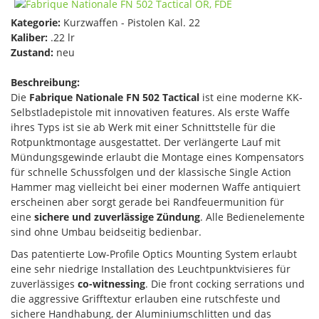
Kategorie:
Kurzwaffen - Pistolen Kal. 22
Kaliber:
.22 lr
Zustand:
neu
Beschreibung:
Die
Fabrique Nationale FN 502 Tactical
ist eine moderne KK-
Selbstladepistole mit innovativen features. Als erste Waffe
ihres Typs ist sie ab Werk mit einer Schnittstelle für die
Rotpunktmontage ausgestattet. Der verlängerte Lauf mit
Mündungsgewinde erlaubt die Montage eines Kompensators
für schnelle Schussfolgen und der klassische Single Action
Hammer mag vielleicht bei einer modernen Waffe antiquiert
erscheinen aber sorgt gerade bei Randfeuermunition für
eine
sichere und zuverlässige Zündung
. Alle Bedienelemente
sind ohne Umbau beidseitig bedienbar.
Das patentierte Low-Profile Optics Mounting System erlaubt
eine sehr niedrige Installation des Leuchtpunktvisieres für
zuverlässiges
co-witnessing
. Die front cocking serrations und
die aggressive Grifftextur erlauben eine rutschfeste und
sichere Handhabung, der Aluminiumschlitten und das