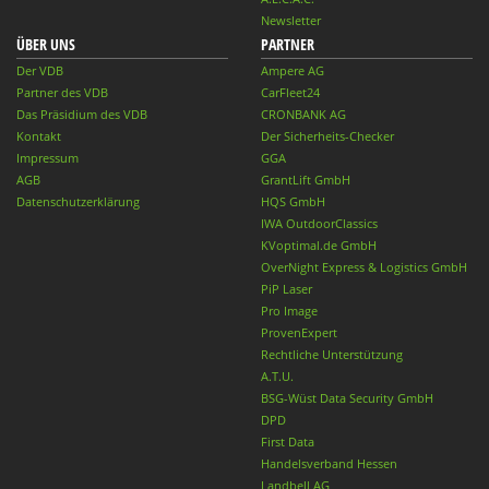
Newsletter
ÜBER UNS
PARTNER
Der VDB
Ampere AG
Partner des VDB
CarFleet24
Das Präsidium des VDB
CRONBANK AG
Kontakt
Der Sicherheits-Checker
Impressum
GGA
AGB
GrantLift GmbH
Datenschutzerklärung
HQS GmbH
IWA OutdoorClassics
KVoptimal.de GmbH
OverNight Express & Logistics GmbH
PiP Laser
Pro Image
ProvenExpert
Rechtliche Unterstützung
A.T.U.
BSG-Wüst Data Security GmbH
DPD
First Data
Handelsverband Hessen
Landbell AG