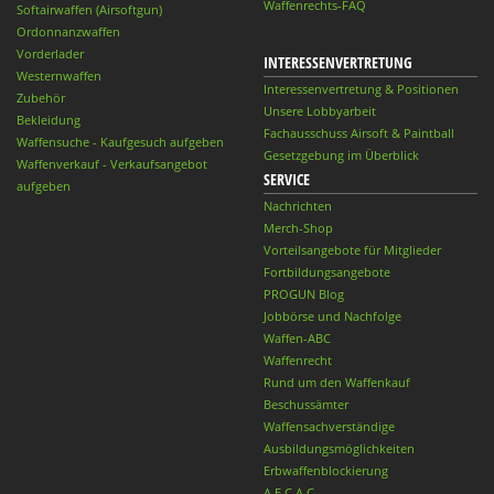
Waffenrechts-FAQ
Softairwaffen (Airsoftgun)
Ordonnanzwaffen
Vorderlader
INTERESSENVERTRETUNG
Westernwaffen
Interessenvertretung & Positionen
Zubehör
Unsere Lobbyarbeit
Bekleidung
Fachausschuss Airsoft & Paintball
Waffensuche - Kaufgesuch aufgeben
Gesetzgebung im Überblick
Waffenverkauf - Verkaufsangebot
SERVICE
aufgeben
Nachrichten
Merch-Shop
Vorteilsangebote für Mitglieder
Fortbildungsangebote
PROGUN Blog
Jobbörse und Nachfolge
Waffen-ABC
Waffenrecht
Rund um den Waffenkauf
Beschussämter
Waffensachverständige
Ausbildungsmöglichkeiten
Erbwaffenblockierung
A.E.C.A.C.