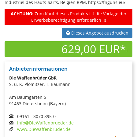
Industriel des Hauts-Sarts, Belgien RPM, https://fnguns.eu/
ACHTUNG:
Zum Kauf dieses Produkts ist die Vorlage der
Erwerbsberechtigung erforderlich !!!
Dieses Angebot ausdrucken
629,00 EUR*
1
Anbieterinformationen
Die Waffenbrüder GbR
S. u. K. Plomitzer, T. Baumann
Am Baumgarten 5
91463 Dietersheim (Bayern)
09161 - 3070 895-0
info@DieWaffenbrueder.de
www.DieWaffenbrüder.de