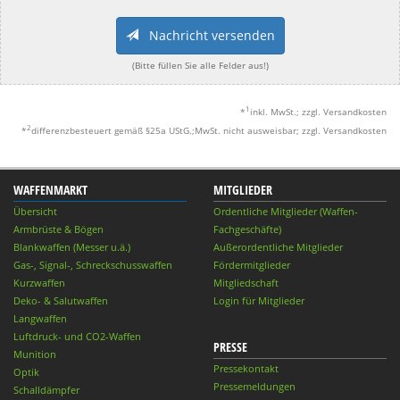
Nachricht versenden
(Bitte füllen Sie alle Felder aus!)
1
*
inkl. MwSt.; zzgl. Versandkosten
2
*
differenzbesteuert gemäß §25a UStG.;MwSt. nicht ausweisbar; zzgl. Versandkosten
WAFFENMARKT
MITGLIEDER
Übersicht
Ordentliche Mitglieder (Waffen-
Armbrüste & Bögen
Fachgeschäfte)
Blankwaffen (Messer u.ä.)
Außerordentliche Mitglieder
Gas-, Signal-, Schreckschusswaffen
Fördermitglieder
Kurzwaffen
Mitgliedschaft
Deko- & Salutwaffen
Login für Mitglieder
Langwaffen
Luftdruck- und CO2-Waffen
PRESSE
Munition
Pressekontakt
Optik
Pressemeldungen
Schalldämpfer