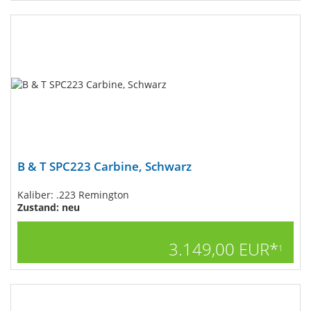
B & T SPC223 Carbine, Schwarz
Kaliber: .223 Remington
Zustand: neu
3.149,00 EUR*
1