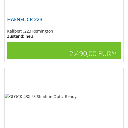
HAENEL CR 223
Kaliber: .223 Remington
Zustand: neu
2.490,00 EUR*
1