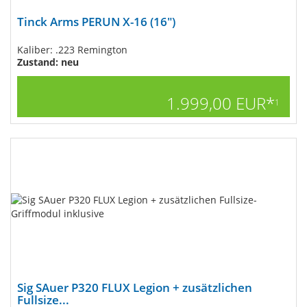
Tinck Arms PERUN X-16 (16")
Kaliber: .223 Remington
Zustand: neu
1.999,00 EUR*
1
Sig SAuer P320 FLUX Legion + zusätzlichen
Fullsize...