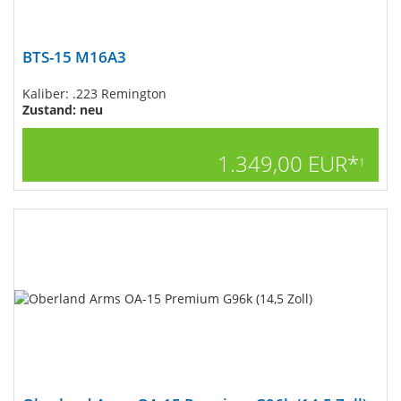
BTS-15 M16A3
Kaliber: .223 Remington
Zustand: neu
1.349,00 EUR*
1