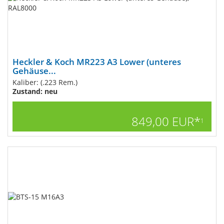
Heckler & Koch MR223 A3 Lower (unteres
Gehäuse...
Kaliber: (.223 Rem.)
Zustand: neu
849,00 EUR*
1