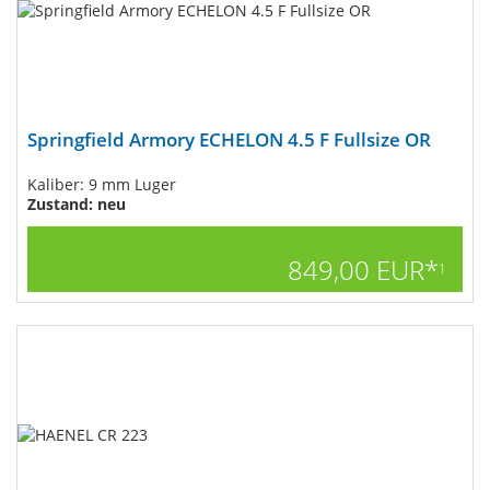
Springfield Armory ECHELON 4.5 F Fullsize OR
Kaliber: 9 mm Luger
Zustand: neu
849,00 EUR*
1