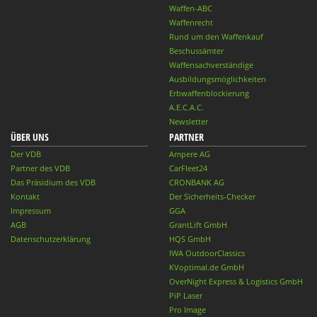
Waffen-ABC
Waffenrecht
Rund um den Waffenkauf
Beschussämter
Waffensachverständige
Ausbildungsmöglichkeiten
Erbwaffenblockierung
A.E.C.A.C.
Newsletter
ÜBER UNS
PARTNER
Der VDB
Ampere AG
Partner des VDB
CarFleet24
Das Präsidium des VDB
CRONBANK AG
Kontakt
Der Sicherheits-Checker
Impressum
GGA
AGB
GrantLift GmbH
Datenschutzerklärung
HQS GmbH
IWA OutdoorClassics
KVoptimal.de GmbH
OverNight Express & Logistics GmbH
PiP Laser
Pro Image