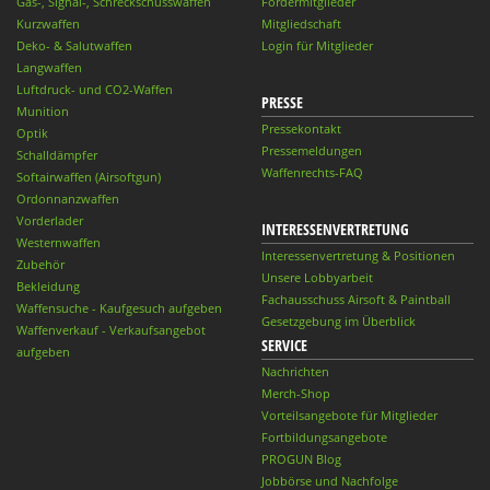
Gas-, Signal-, Schreckschusswaffen
Fördermitglieder
Kurzwaffen
Mitgliedschaft
Deko- & Salutwaffen
Login für Mitglieder
Langwaffen
Luftdruck- und CO2-Waffen
PRESSE
Munition
Pressekontakt
Optik
Pressemeldungen
Schalldämpfer
Waffenrechts-FAQ
Softairwaffen (Airsoftgun)
Ordonnanzwaffen
Vorderlader
INTERESSENVERTRETUNG
Westernwaffen
Interessenvertretung & Positionen
Zubehör
Unsere Lobbyarbeit
Bekleidung
Fachausschuss Airsoft & Paintball
Waffensuche - Kaufgesuch aufgeben
Gesetzgebung im Überblick
Waffenverkauf - Verkaufsangebot
SERVICE
aufgeben
Nachrichten
Merch-Shop
Vorteilsangebote für Mitglieder
Fortbildungsangebote
PROGUN Blog
Jobbörse und Nachfolge