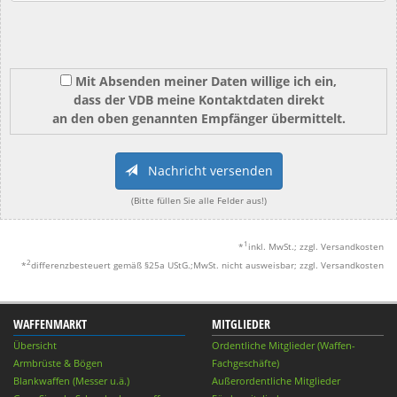
Mit Absenden meiner Daten willige ich ein,
dass der VDB meine Kontaktdaten direkt
an den oben genannten Empfänger übermittelt.
Nachricht versenden
(Bitte füllen Sie alle Felder aus!)
1
*
inkl. MwSt.; zzgl. Versandkosten
2
*
differenzbesteuert gemäß §25a UStG.;MwSt. nicht ausweisbar; zzgl. Versandkosten
WAFFENMARKT
MITGLIEDER
Übersicht
Ordentliche Mitglieder (Waffen-
Armbrüste & Bögen
Fachgeschäfte)
Blankwaffen (Messer u.ä.)
Außerordentliche Mitglieder