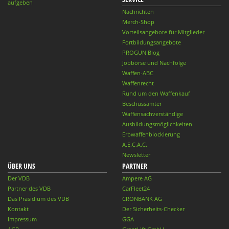
aufgeben
Nachrichten
Merch-Shop
Vorteilsangebote für Mitglieder
Fortbildungsangebote
PROGUN Blog
Jobbörse und Nachfolge
Waffen-ABC
Waffenrecht
Rund um den Waffenkauf
Beschussämter
Waffensachverständige
Ausbildungsmöglichkeiten
Erbwaffenblockierung
A.E.C.A.C.
Newsletter
ÜBER UNS
PARTNER
Der VDB
Ampere AG
Partner des VDB
CarFleet24
Das Präsidium des VDB
CRONBANK AG
Kontakt
Der Sicherheits-Checker
Impressum
GGA