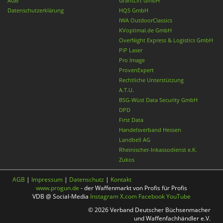
AGB
GrantLift GmbH
Datenschutzerklärung
HQS GmbH
IWA OutdoorClassics
KVoptimal.de GmbH
OverNight Express & Logistics GmbH
PiP Laser
Pro Image
ProvenExpert
Rechtliche Unterstützung
A.T.U.
BSG-Wüst Data Security GmbH
DPD
First Data
Handelsverband Hessen
Landbell AG
Rheinischer-Inkassodienst e.K.
Zukos
AGB
|
Impressum
|
Datenschutz
|
Kontakt
www.progun.de
- der Waffenmarkt von Profis für Profis
VDB @ Social-Media
Instagram
X.com
Facebook
YouTube
© 2026 Verband Deutscher Büchsenmacher
und Waffenfachhändler e.V.