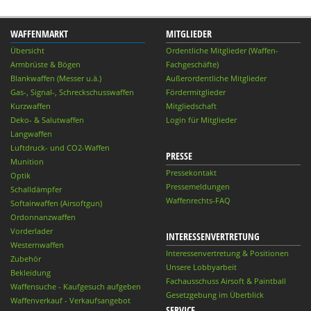
WAFFENMARKT
MITGLIEDER
Übersicht
Ordentliche Mitglieder (Waffen-
Armbrüste & Bögen
Fachgeschäfte)
Blankwaffen (Messer u.ä.)
Außerordentliche Mitglieder
Gas-, Signal-, Schreckschusswaffen
Fördermitglieder
Kurzwaffen
Mitgliedschaft
Deko- & Salutwaffen
Login für Mitglieder
Langwaffen
Luftdruck- und CO2-Waffen
PRESSE
Munition
Pressekontakt
Optik
Pressemeldungen
Schalldämpfer
Waffenrechts-FAQ
Softairwaffen (Airsoftgun)
Ordonnanzwaffen
Vorderlader
INTERESSENVERTRETUNG
Westernwaffen
Interessenvertretung & Positionen
Zubehör
Unsere Lobbyarbeit
Bekleidung
Fachausschuss Airsoft & Paintball
Waffensuche - Kaufgesuch aufgeben
Gesetzgebung im Überblick
Waffenverkauf - Verkaufsangebot
SERVICE