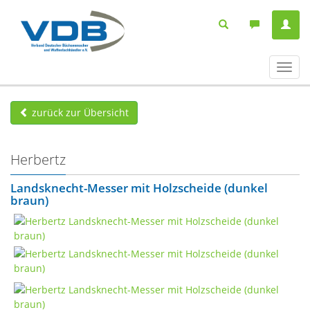
Navig
ein-/
zurück zur Übersicht
Herbertz
Landsknecht-Messer mit Holzscheide (dunkel
braun)