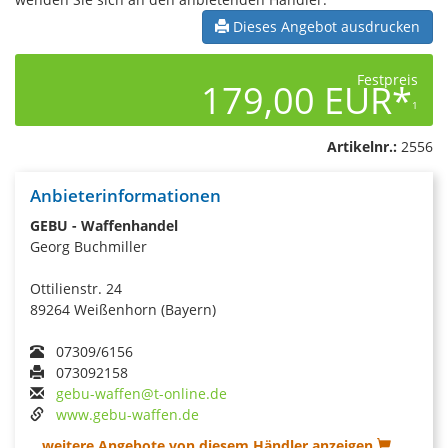
Dieses Angebot ausdrucken
Festpreis
179,00 EUR*
1
Artikelnr.:
2556
Anbieterinformationen
GEBU - Waffenhandel
Georg Buchmiller
Ottilienstr. 24
89264 Weißenhorn (Bayern)
07309/6156
073092158
gebu-waffen@t-online.de
www.gebu-waffen.de
...weitere Angebote von diesem Händler anzeigen