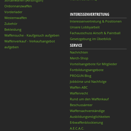
Softairwaffen (Airsoftgun)
Ordonnanzwaffen
Vorderlader
INTERESSENVERTRETUNG
Westernwaffen
Interessenvertretung & Positionen
Zubehör
Unsere Lobbyarbeit
Bekleidung
Fachausschuss Airsoft & Paintball
Waffensuche - Kaufgesuch aufgeben
Gesetzgebung im Überblick
Waffenverkauf - Verkaufsangebot
SERVICE
aufgeben
Nachrichten
Merch-Shop
Vorteilsangebote für Mitglieder
Fortbildungsangebote
PROGUN Blog
Jobbörse und Nachfolge
Waffen-ABC
Waffenrecht
Rund um den Waffenkauf
Beschussämter
Waffensachverständige
Ausbildungsmöglichkeiten
Erbwaffenblockierung
A.E.C.A.C.