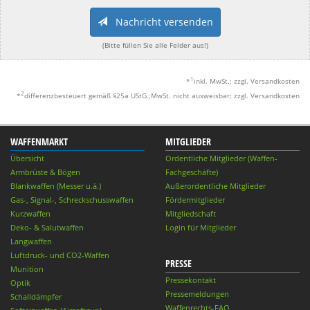
Nachricht versenden
(Bitte füllen Sie alle Felder aus!)
1
*
inkl. MwSt.; zzgl. Versandkosten
2
*
differenzbesteuert gemäß §25a UStG.;MwSt. nicht ausweisbar; zzgl. Versandkosten
WAFFENMARKT
MITGLIEDER
Übersicht
Ordentliche Mitglieder (Waffen-
Armbrüste & Bögen
Fachgeschäfte)
Blankwaffen (Messer u.ä.)
Außerordentliche Mitglieder
Gas-, Signal-, Schreckschusswaffen
Fördermitglieder
Kurzwaffen
Mitgliedschaft
Deko- & Salutwaffen
Login für Mitglieder
Langwaffen
Luftdruck- und CO2-Waffen
PRESSE
Munition
Pressekontakt
Optik
Pressemeldungen
Schalldämpfer
Waffenrechts-FAQ