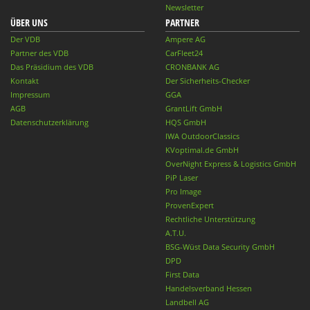
Newsletter
ÜBER UNS
PARTNER
Der VDB
Ampere AG
Partner des VDB
CarFleet24
Das Präsidium des VDB
CRONBANK AG
Kontakt
Der Sicherheits-Checker
Impressum
GGA
AGB
GrantLift GmbH
Datenschutzerklärung
HQS GmbH
IWA OutdoorClassics
KVoptimal.de GmbH
OverNight Express & Logistics GmbH
PiP Laser
Pro Image
ProvenExpert
Rechtliche Unterstützung
A.T.U.
BSG-Wüst Data Security GmbH
DPD
First Data
Handelsverband Hessen
Landbell AG