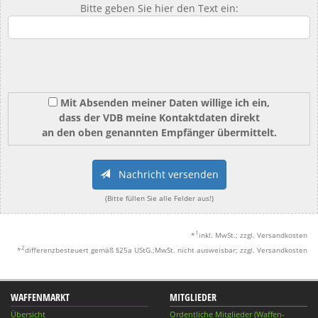
Bitte geben Sie hier den Text ein:
Mit Absenden meiner Daten willige ich ein,
dass der VDB meine Kontaktdaten direkt
an den oben genannten Empfänger übermittelt.
Nachricht versenden
(Bitte füllen Sie alle Felder aus!)
1
*
inkl. MwSt.; zzgl. Versandkosten
2
*
differenzbesteuert gemäß §25a UStG.;MwSt. nicht ausweisbar; zzgl. Versandkosten
WAFFENMARKT
MITGLIEDER
Übersicht
Ordentliche Mitglieder (Waffen-