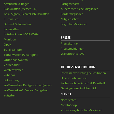
Armbrüste & Bögen
Fachgeschäfte)
Blankwaffen (Messer u.ä.)
Außerordentliche Mitglieder
Gas-, Signal-, Schreckschusswaffen
Fördermitglieder
Kurzwaffen
Mitgliedschaft
Deko- & Salutwaffen
Login für Mitglieder
Langwaffen
Luftdruck- und CO2-Waffen
PRESSE
Munition
Pressekontakt
Optik
Pressemeldungen
Schalldämpfer
Waffenrechts-FAQ
Softairwaffen (Airsoftgun)
Ordonnanzwaffen
Vorderlader
INTERESSENVERTRETUNG
Westernwaffen
Interessenvertretung & Positionen
Zubehör
Unsere Lobbyarbeit
Bekleidung
Fachausschuss Airsoft & Paintball
Waffensuche - Kaufgesuch aufgeben
Gesetzgebung im Überblick
Waffenverkauf - Verkaufsangebot
SERVICE
aufgeben
Nachrichten
Merch-Shop
Vorteilsangebote für Mitglieder