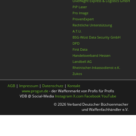
OverNight Express & Logistics GmbH
PiP Laser
Pro Image
ProvenExpert
Rechtliche Unterstützung
A.T.U.
BSG-Wüst Data Security GmbH
DPD
First Data
Handelsverband Hessen
Landbell AG
Rheinischer-Inkassodienst e.K.
Zukos
AGB
|
Impressum
|
Datenschutz
|
Kontakt
www.progun.de
- der Waffenmarkt von Profis für Profis
VDB @ Social-Media
Instagram
X.com
Facebook
YouTube
© 2026 Verband Deutscher Büchsenmacher
und Waffenfachhändler e.V.