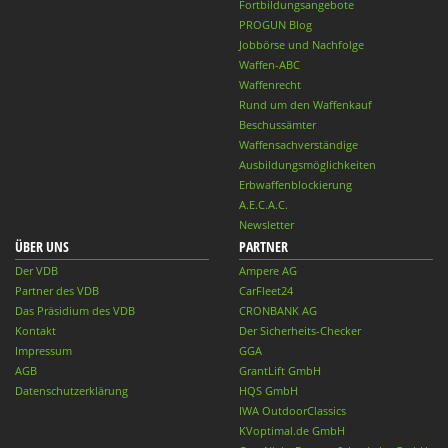
Fortbildungsangebote
PROGUN Blog
Jobbörse und Nachfolge
Waffen-ABC
Waffenrecht
Rund um den Waffenkauf
Beschussämter
Waffensachverständige
Ausbildungsmöglichkeiten
Erbwaffenblockierung
A.E.C.A.C.
Newsletter
ÜBER UNS
PARTNER
Der VDB
Ampere AG
Partner des VDB
CarFleet24
Das Präsidium des VDB
CRONBANK AG
Kontakt
Der Sicherheits-Checker
Impressum
GGA
AGB
GrantLift GmbH
Datenschutzerklärung
HQS GmbH
IWA OutdoorClassics
KVoptimal.de GmbH