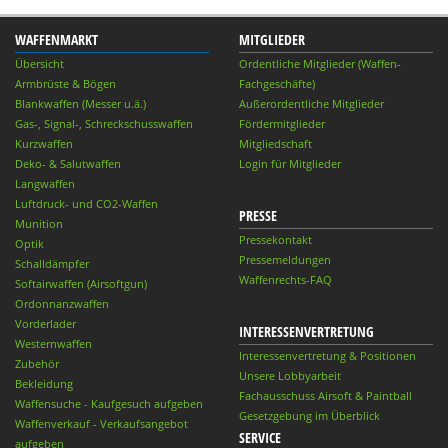
WAFFENMARKT
MITGLIEDER
Übersicht
Ordentliche Mitglieder (Waffen-
Armbrüste & Bögen
Fachgeschäfte)
Blankwaffen (Messer u.ä.)
Außerordentliche Mitglieder
Gas-, Signal-, Schreckschusswaffen
Fördermitglieder
Kurzwaffen
Mitgliedschaft
Deko- & Salutwaffen
Login für Mitglieder
Langwaffen
Luftdruck- und CO2-Waffen
PRESSE
Munition
Pressekontakt
Optik
Pressemeldungen
Schalldämpfer
Waffenrechts-FAQ
Softairwaffen (Airsoftgun)
Ordonnanzwaffen
Vorderlader
INTERESSENVERTRETUNG
Westernwaffen
Interessenvertretung & Positionen
Zubehör
Unsere Lobbyarbeit
Bekleidung
Fachausschuss Airsoft & Paintball
Waffensuche - Kaufgesuch aufgeben
Gesetzgebung im Überblick
Waffenverkauf - Verkaufsangebot
SERVICE
aufgeben