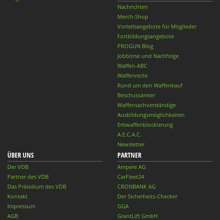
Nachrichten
Merch-Shop
Vorteilsangebote für Mitglieder
Fortbildungsangebote
PROGUN Blog
Jobbörse und Nachfolge
Waffen-ABC
Waffenrecht
Rund um den Waffenkauf
Beschussämter
Waffensachverständige
Ausbildungsmöglichkeiten
Erbwaffenblockierung
A.E.C.A.C.
Newsletter
ÜBER UNS
PARTNER
Der VDB
Ampere AG
Partner des VDB
CarFleet24
Das Präsidium des VDB
CRONBANK AG
Kontakt
Der Sicherheits-Checker
Impressum
GGA
AGB
GrantLift GmbH