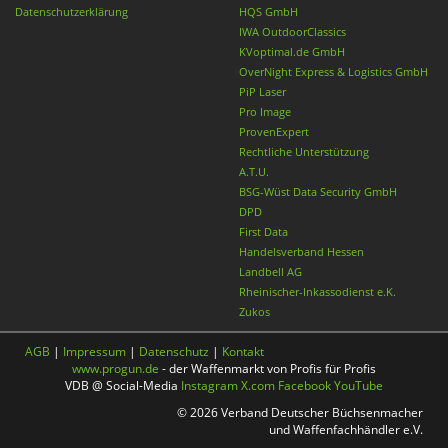
Datenschutzerklärung
HQS GmbH
IWA OutdoorClassics
KVoptimal.de GmbH
OverNight Express & Logistics GmbH
PiP Laser
Pro Image
ProvenExpert
Rechtliche Unterstützung
A.T.U.
BSG-Wüst Data Security GmbH
DPD
First Data
Handelsverband Hessen
Landbell AG
Rheinischer-Inkassodienst e.K.
Zukos
AGB
|
Impressum
|
Datenschutz
|
Kontakt
www.progun.de
- der Waffenmarkt von Profis für Profis
VDB @ Social-Media
Instagram
X.com
Facebook
YouTube
© 2026 Verband Deutscher Büchsenmacher
und Waffenfachhändler e.V.