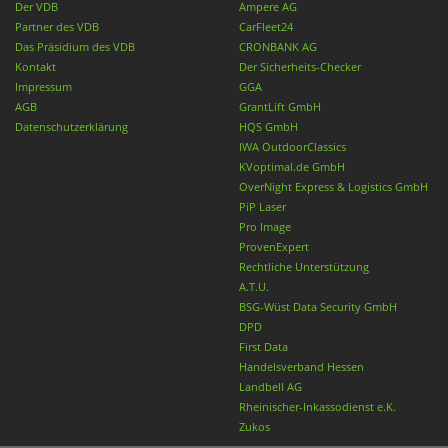
Der VDB
Ampere AG
Partner des VDB
CarFleet24
Das Präsidium des VDB
CRONBANK AG
Kontakt
Der Sicherheits-Checker
Impressum
GGA
AGB
GrantLift GmbH
Datenschutzerklärung
HQS GmbH
IWA OutdoorClassics
KVoptimal.de GmbH
OverNight Express & Logistics GmbH
PiP Laser
Pro Image
ProvenExpert
Rechtliche Unterstützung
A.T.U.
BSG-Wüst Data Security GmbH
DPD
First Data
Handelsverband Hessen
Landbell AG
Rheinischer-Inkassodienst e.K.
Zukos