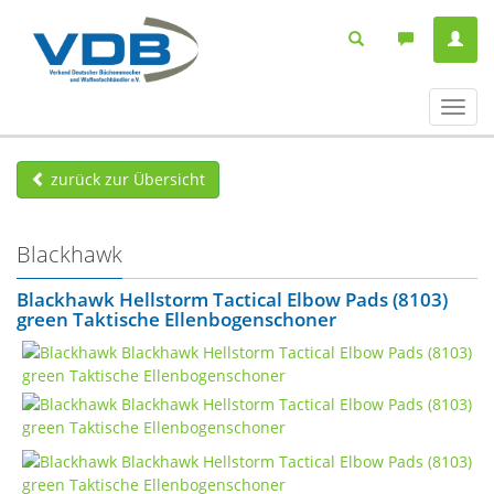
Navig
ein-/
zurück zur Übersicht
Blackhawk
Blackhawk Hellstorm Tactical Elbow Pads (8103)
green Taktische Ellenbogenschoner