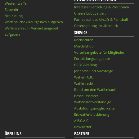
Westernwaffen
Interessenvertretung & Positionen
Zubehör
Unsere Lobbyarbeit
Bekleidung
Fachausschuss Airsoft & Paintball
Waffensuche - Kaufgesuch aufgeben
Gesetzgebung im Überblick
Waffenverkauf - Verkaufsangebot
SERVICE
aufgeben
Nachrichten
Merch-Shop
Vorteilsangebote für Mitglieder
Fortbildungsangebote
PROGUN Blog
Jobbörse und Nachfolge
Waffen-ABC
Waffenrecht
Rund um den Waffenkauf
Beschussämter
Waffensachverständige
Ausbildungsmöglichkeiten
Erbwaffenblockierung
A.E.C.A.C.
Newsletter
ÜBER UNS
PARTNER