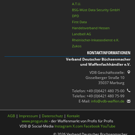
A.T.U.
BSG-Wüst Data Security GmbH
DPD
First Data
Handelsverband Hessen
Landbell AG
Rheinischer-Inkassodienst e.K.
Zukos
KONTAKTINFORMATIONEN
Verband Deutscher Büchsenmacher
und Waffenfachhändler e.V.
VDB Geschäftsstelle:
Gisselberger Straße 10
35037 Marburg
Telefon: +49 (0)6421 480 75-00
Telefax: +49 (0)6421 480 75-99
E-Mail:
info@vdb-waffen.de
AGB
|
Impressum
|
Datenschutz
|
Kontakt
www.progun.de
- der Waffenmarkt von Profis für Profis
VDB @ Social-Media
Instagram
X.com
Facebook
YouTube
© 2026 Verband Deutscher Büchsenmacher