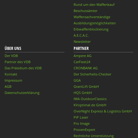
Rund um den Waffenkauf
Beschussämter
Waffensachverständige
Ausbildungsmöglichkeiten
Erbwaffenblockierung
A.E.C.A.C.
Newsletter
ÜBER UNS
PARTNER
Der VDB
Ampere AG
Partner des VDB
CarFleet24
Das Präsidium des VDB
CRONBANK AG
Kontakt
Der Sicherheits-Checker
Impressum
GGA
AGB
GrantLift GmbH
Datenschutzerklärung
HQS GmbH
IWA OutdoorClassics
KVoptimal.de GmbH
OverNight Express & Logistics GmbH
PiP Laser
Pro Image
ProvenExpert
Rechtliche Unterstützung