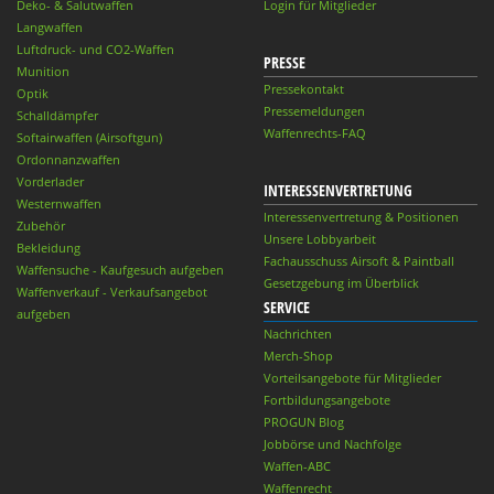
Deko- & Salutwaffen
Login für Mitglieder
Langwaffen
Luftdruck- und CO2-Waffen
PRESSE
Munition
Pressekontakt
Optik
Pressemeldungen
Schalldämpfer
Waffenrechts-FAQ
Softairwaffen (Airsoftgun)
Ordonnanzwaffen
Vorderlader
INTERESSENVERTRETUNG
Westernwaffen
Interessenvertretung & Positionen
Zubehör
Unsere Lobbyarbeit
Bekleidung
Fachausschuss Airsoft & Paintball
Waffensuche - Kaufgesuch aufgeben
Gesetzgebung im Überblick
Waffenverkauf - Verkaufsangebot
SERVICE
aufgeben
Nachrichten
Merch-Shop
Vorteilsangebote für Mitglieder
Fortbildungsangebote
PROGUN Blog
Jobbörse und Nachfolge
Waffen-ABC
Waffenrecht