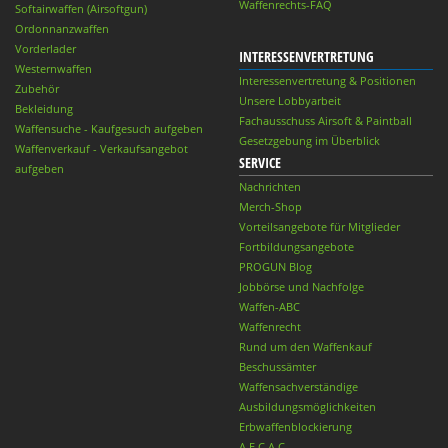
Waffenrechts-FAQ
Softairwaffen (Airsoftgun)
Ordonnanzwaffen
Vorderlader
INTERESSENVERTRETUNG
Westernwaffen
Interessenvertretung & Positionen
Zubehör
Unsere Lobbyarbeit
Bekleidung
Fachausschuss Airsoft & Paintball
Waffensuche - Kaufgesuch aufgeben
Gesetzgebung im Überblick
Waffenverkauf - Verkaufsangebot
SERVICE
aufgeben
Nachrichten
Merch-Shop
Vorteilsangebote für Mitglieder
Fortbildungsangebote
PROGUN Blog
Jobbörse und Nachfolge
Waffen-ABC
Waffenrecht
Rund um den Waffenkauf
Beschussämter
Waffensachverständige
Ausbildungsmöglichkeiten
Erbwaffenblockierung
A.E.C.A.C.