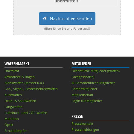
übermittelt.
Nachricht versenden
(Bitte füllen Sie alle Felder aus!)
WAFFENMARKT
MITGLIEDER
Übersicht
Ordentliche Mitglieder (Waffen-
Armbrüste & Bögen
Fachgeschäfte)
Blankwaffen (Messer u.ä.)
Außerordentliche Mitglieder
Gas-, Signal-, Schreckschusswaffen
Fördermitglieder
Kurzwaffen
Mitgliedschaft
Deko- & Salutwaffen
Login für Mitglieder
Langwaffen
Luftdruck- und CO2-Waffen
PRESSE
Munition
Pressekontakt
Optik
Pressemeldungen
Schalldämpfer