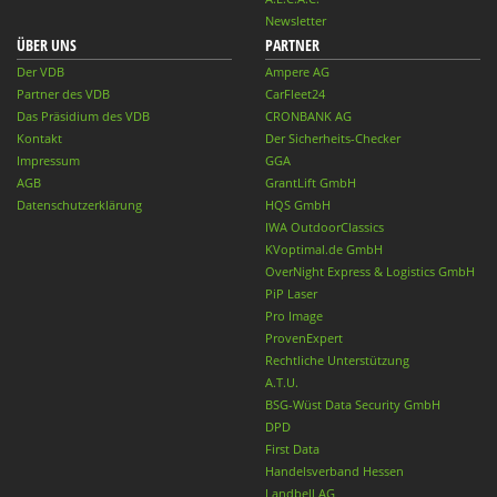
Newsletter
ÜBER UNS
PARTNER
Der VDB
Ampere AG
Partner des VDB
CarFleet24
Das Präsidium des VDB
CRONBANK AG
Kontakt
Der Sicherheits-Checker
Impressum
GGA
AGB
GrantLift GmbH
Datenschutzerklärung
HQS GmbH
IWA OutdoorClassics
KVoptimal.de GmbH
OverNight Express & Logistics GmbH
PiP Laser
Pro Image
ProvenExpert
Rechtliche Unterstützung
A.T.U.
BSG-Wüst Data Security GmbH
DPD
First Data
Handelsverband Hessen
Landbell AG