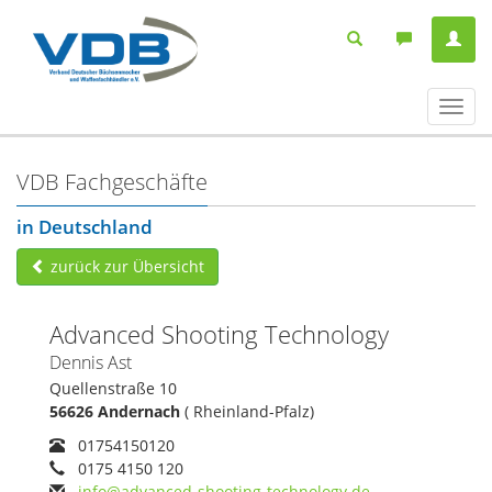
Navig
ein-/
VDB Fachgeschäfte
in Deutschland
zurück zur Übersicht
Advanced Shooting Technology
Dennis Ast
Quellenstraße 10
56626 Andernach
( Rheinland-Pfalz)
01754150120
0175 4150 120
info@advanced-shooting-technology.de