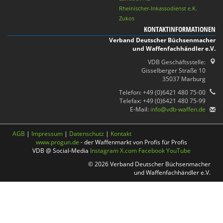
Rheinischer-Inkassodienst e.K.
Zukos
KONTAKTINFORMATIONEN
Verband Deutscher Büchsenmacher
und Waffenfachhändler e.V.
VDB Geschäftsstelle:
Gisselberger Straße 10
35037 Marburg
Telefon: +49 (0)6421 480 75-00
Telefax: +49 (0)6421 480 75-99
E-Mail:
info@vdb-waffen.de
AGB
|
Impressum
|
Datenschutz
|
Kontakt
www.progun.de
- der Waffenmarkt von Profis für Profis
VDB @ Social-Media
Instagram
X.com
Facebook
YouTube
© 2026 Verband Deutscher Büchsenmacher
und Waffenfachhändler e.V.
Nach oben