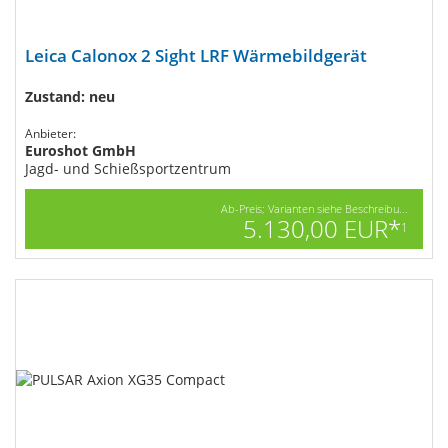
Leica Calonox 2 Sight LRF​ Wärmebildgerät
Zustand: neu
Anbieter:
Euroshot GmbH
Jagd- und Schießsportzentrum
Ab-Preis; Varianten siehe Beschreibu...
5.130,00 EUR*
1