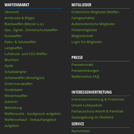
WAFFENMARKT
MITGLIEDER
Übersicht
Ordentliche Mitglieder (Waffen-
Armbrüste & Bögen
Fachgeschäfte)
Blankwaffen (Messer u.ä.)
Außerordentliche Mitglieder
Gas-, Signal-, Schreckschusswaffen
Fördermitglieder
Kurzwaffen
Mitgliedschaft
Deko- & Salutwaffen
Login für Mitglieder
Langwaffen
Luftdruck- und CO2-Waffen
PRESSE
Munition
Pressekontakt
Optik
Pressemeldungen
Schalldämpfer
Waffenrechts-FAQ
Softairwaffen (Airsoftgun)
Ordonnanzwaffen
Vorderlader
INTERESSENVERTRETUNG
Westernwaffen
Interessenvertretung & Positionen
Zubehör
Unsere Lobbyarbeit
Bekleidung
Fachausschuss Airsoft & Paintball
Waffensuche - Kaufgesuch aufgeben
Gesetzgebung im Überblick
Waffenverkauf - Verkaufsangebot
SERVICE
aufgeben
Nachrichten