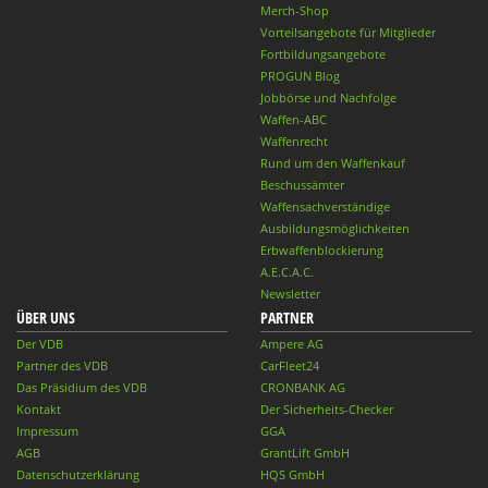
Merch-Shop
Vorteilsangebote für Mitglieder
Fortbildungsangebote
PROGUN Blog
Jobbörse und Nachfolge
Waffen-ABC
Waffenrecht
Rund um den Waffenkauf
Beschussämter
Waffensachverständige
Ausbildungsmöglichkeiten
Erbwaffenblockierung
A.E.C.A.C.
Newsletter
ÜBER UNS
PARTNER
Der VDB
Ampere AG
Partner des VDB
CarFleet24
Das Präsidium des VDB
CRONBANK AG
Kontakt
Der Sicherheits-Checker
Impressum
GGA
AGB
GrantLift GmbH
Datenschutzerklärung
HQS GmbH