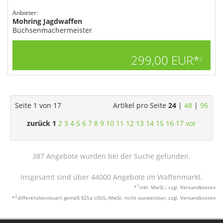
Anbieter:
Mohring Jagdwaffen
Büchsenmachermeister
299,00 EUR*
1
Seite 1 von 17
Artikel pro Seite
24
|
48
|
96
zurück
1
2
3
4
5
6
7
8
9
10
11
12
13
14
15
16
17
vor
387 Angebote wurden bei der Suche gefunden.
Insgesamt sind über 44000 Angebote im Waffenmarkt.
1
*
inkl. MwSt.; zzgl. Versandkosten
2
*
differenzbesteuert gemäß §25a UStG.;MwSt. nicht ausweisbar; zzgl. Versandkosten