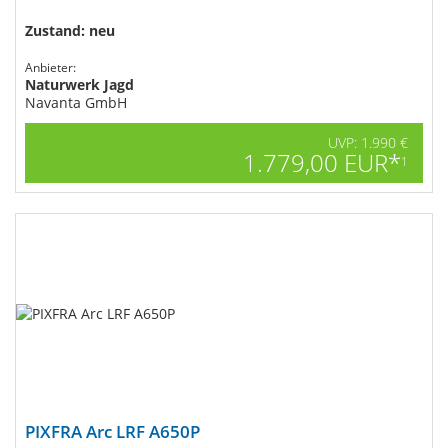
Zustand: neu
Anbieter:
Naturwerk Jagd
Navanta GmbH
UVP: 1.990 €
1.779,00 EUR*
1
PIXFRA Arc LRF A650P