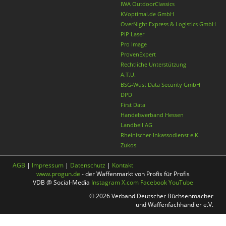
IWA OutdoorClassics
KVoptimal.de GmbH
OverNight Express & Logistics GmbH
PiP Laser
Pro Image
ProvenExpert
Rechtliche Unterstützung
A.T.U.
BSG-Wüst Data Security GmbH
DPD
First Data
Handelsverband Hessen
Landbell AG
Rheinischer-Inkassodienst e.K.
Zukos
AGB
|
Impressum
|
Datenschutz
|
Kontakt
www.progun.de
- der Waffenmarkt von Profis für Profis
VDB @ Social-Media
Instagram
X.com
Facebook
YouTube
© 2026 Verband Deutscher Büchsenmacher
und Waffenfachhändler e.V.