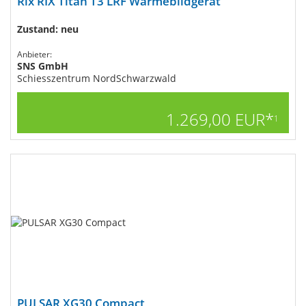
Rix RIX Titan T3 LRF Wärmebildgerät
Zustand: neu
Anbieter:
SNS GmbH
Schiesszentrum NordSchwarzwald
1.269,00 EUR*
1
PULSAR XG30 Compact