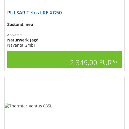
PULSAR Telos LRF XG50
Zustand: neu
Anbieter:
Naturwerk Jagd
Navanta GmbH
2.349,00 EUR*
1