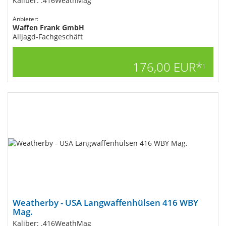
Kaliber: .416WeathMag
Anbieter:
Waffen Frank GmbH
Alljagd-Fachgeschäft
176,00 EUR*
1
Weatherby - USA Langwaffenhülsen 416 WBY
Mag.
Kaliber: .416WeathMag