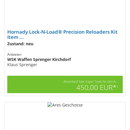
Hornady Lock-N-Load® Precision Reloaders Kit
Item ...
Zustand: neu
Anbieter:
WSK Waffen Sprenger Kirchdorf
Klaus Sprenger
Abverkauf Sale Super Tools für den A...
450,00 EUR*
1