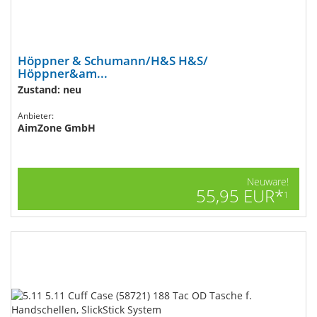
Höppner & Schumann/H&S H&S/
Höppner&am...
Zustand: neu
Anbieter:
AimZone GmbH
Neuware!
55,95 EUR*
1