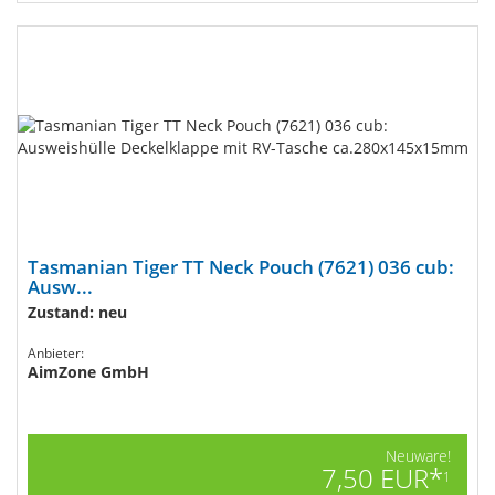
Tasmanian Tiger TT Neck Pouch (7621) 036 cub:
Ausw...
Zustand: neu
Anbieter:
AimZone GmbH
Neuware!
7,50 EUR*
1