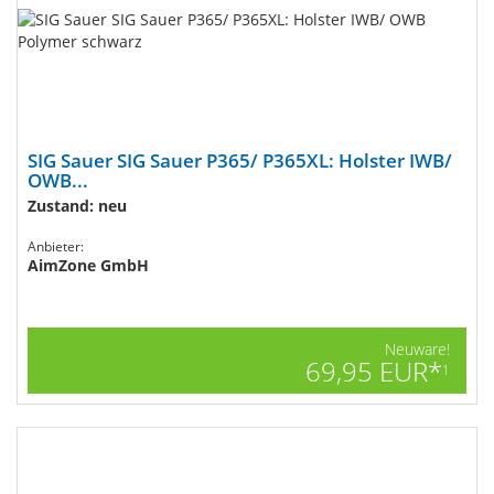
SIG Sauer SIG Sauer P365/ P365XL: Holster IWB/
OWB...
Zustand: neu
Anbieter:
AimZone GmbH
Neuware!
69,95 EUR*
1