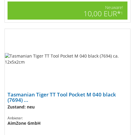
Neuware!
10,00 EUR*
1
Tasmanian Tiger TT Tool Pocket M 040 black
(7694) ...
Zustand: neu
Anbieter:
AimZone GmbH