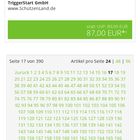
TriggerStart GmbH
www.SchützenLand.de
statt UVP: 89,99 EUR
87,00 EUR*
1
Seite 17 von 390
Artikel pro Seite
24
|
48
|
96
zurück
1
2
3
4
5
6
7
8
9
10
11
12
13
14
15
16
17
18
19
20
21
22
23
24
25
26
27
28
29
30
31
32
33
34
35
36
37
38
39
40
41
42
43
44
45
46
47
48
49
50
51
52
53
54
55
56
57
58
59
60
61
62
63
64
65
66
67
68
69
70
71
72
73
74
75
76
77
78
79
80
81
82
83
84
85
86
87
88
89
90
91
92
93
94
95
96
97
98
99
100
101
102
103
104
105
106
107
108
109
110
111
112
113
114
115
116
117
118
119
120
121
122
123
124
125
126
127
128
129
130
131
132
133
134
135
136
137
138
139
140
141
142
143
144
145
146
147
148
149
150
151
152
153
154
155
156
157
158
159
160
161
162
163
164
165
166