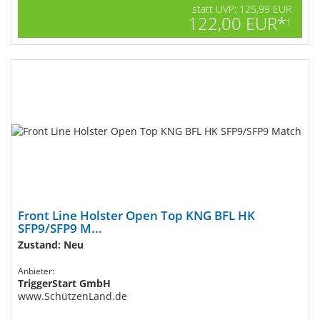
statt UVP: 125,99 EUR
122,00 EUR*
1
Front Line Holster Open Top KNG BFL HK
SFP9/SFP9 M...
Zustand: Neu
Anbieter:
TriggerStart GmbH
www.SchützenLand.de