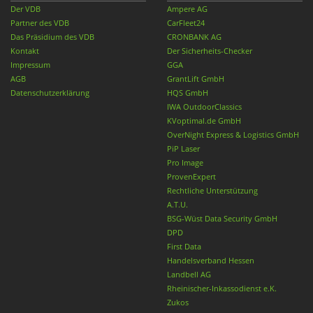
Der VDB
Ampere AG
Partner des VDB
CarFleet24
Das Präsidium des VDB
CRONBANK AG
Kontakt
Der Sicherheits-Checker
Impressum
GGA
AGB
GrantLift GmbH
Datenschutzerklärung
HQS GmbH
IWA OutdoorClassics
KVoptimal.de GmbH
OverNight Express & Logistics GmbH
PiP Laser
Pro Image
ProvenExpert
Rechtliche Unterstützung
A.T.U.
BSG-Wüst Data Security GmbH
DPD
First Data
Handelsverband Hessen
Landbell AG
Rheinischer-Inkassodienst e.K.
Zukos