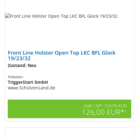
Front Line Holster Open Top LKC BFL Glock
19/23/32
Zustand: Neu
Anbieter:
TriggerStart GmbH
www.SchützenLand.de
statt UVP: 129,99 EUR
126,00 EUR*
1