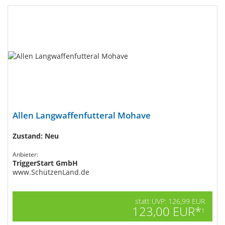
Allen Langwaffenfutteral Mohave
Zustand: Neu
Anbieter:
TriggerStart GmbH
www.SchützenLand.de
statt UVP: 126,99 EUR
123,00 EUR*
1