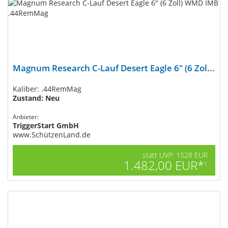
Magnum Research C-Lauf Desert Eagle 6" (6 Zol...
Kaliber: .44RemMag
Zustand: Neu
Anbieter:
TriggerStart GmbH
www.SchützenLand.de
statt UVP: 1528 EUR
1.482,00 EUR*
1