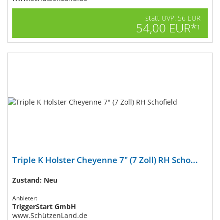
statt UVP: 56 EUR
54,00 EUR*
1
Triple K Holster Cheyenne 7" (7 Zoll) RH Scho...
Zustand: Neu
Anbieter:
TriggerStart GmbH
www.SchützenLand.de