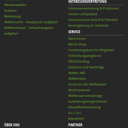
INTERESSENVERTRETUNG
Westernwaffen
Interessenvertretung & Positionen
Zubehör
Unsere Lobbyarbeit
Bekleidung
Fachausschuss Airsoft & Paintball
Waffensuche - Kaufgesuch aufgeben
Gesetzgebung im Überblick
Waffenverkauf - Verkaufsangebot
SERVICE
aufgeben
Nachrichten
Merch-Shop
Vorteilsangebote für Mitglieder
Fortbildungsangebote
PROGUN Blog
Jobbörse und Nachfolge
Waffen-ABC
Waffenrecht
Rund um den Waffenkauf
Beschussämter
Waffensachverständige
Ausbildungsmöglichkeiten
Erbwaffenblockierung
A.E.C.A.C.
Newsletter
ÜBER UNS
PARTNER