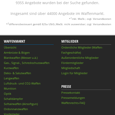
9355 Angebote wurden bei der Suche gefunden.
Insgesamt sind über 44000 Angebote im Waffenmarkt.
1
*
inkl. MwSt.; zzgl. Versandkosten
2
*
differenzbesteuert gemäß §25a UStG.;MwSt. nicht ausweisbar; zzgl. Versandkosten
WAFFENMARKT
MITGLIEDER
Übersicht
Ordentliche Mitglieder (Waffen-
Armbrüste & Bögen
Fachgeschäfte)
Blankwaffen (Messer u.ä.)
Außerordentliche Mitglieder
Gas-, Signal-, Schreckschusswaffen
Fördermitglieder
Kurzwaffen
Mitgliedschaft
Deko- & Salutwaffen
Login für Mitglieder
Langwaffen
Luftdruck- und CO2-Waffen
PRESSE
Munition
Pressekontakt
Optik
Pressemeldungen
Schalldämpfer
Waffenrechts-FAQ
Softairwaffen (Airsoftgun)
Ordonnanzwaffen
Vorderlader