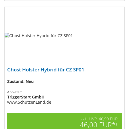
Ghost Holster Hybrid für CZ SP01
Zustand: Neu
Anbieter:
TriggerStart GmbH
www.SchützenLand.de
statt UVP: 46,99 EUR
46,00 EUR*
1