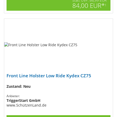
statt UVP: 86,99 EUR
84,00 EUR*
1
Front Line Holster Low Ride Kydex CZ75
Zustand: Neu
Anbieter:
TriggerStart GmbH
www.SchützenLand.de