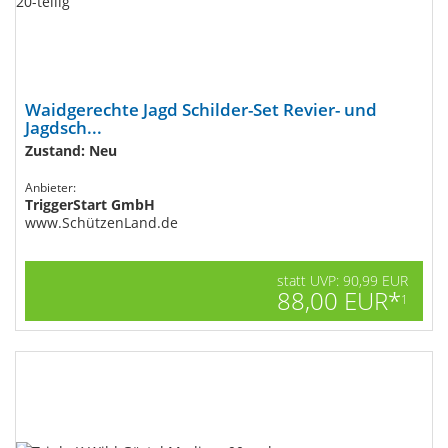
Waidgerechte Jagd Schilder-Set Revier- und
Jagdsch...
Zustand: Neu
Anbieter:
TriggerStart GmbH
www.SchützenLand.de
statt UVP: 90,99 EUR
88,00 EUR*
1