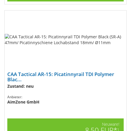
CAA Tactical AR-15: Picatinnyrail TDI Polymer
Blac...
Zustand: neu
Anbieter:
AimZone GmbH
Neuware!
8,50 EUR*
1