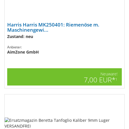
Harris Harris MK250401: Riemenöse m.
Maschinengewi...
Zustand: neu
Anbieter:
AimZone GmbH
Neuware!
7,00 EUR*
1