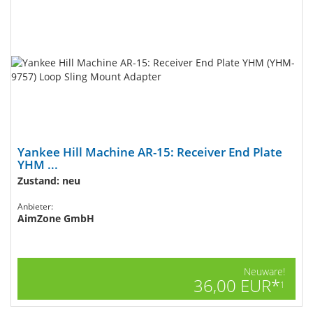
Yankee Hill Machine AR-15: Receiver End Plate
YHM ...
Zustand: neu
Anbieter:
AimZone GmbH
Neuware!
36,00 EUR*
1