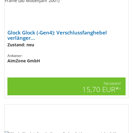
Glock Glock (-Gen4): Verschlussfanghebel
verlänger...
Zustand: neu
Anbieter:
AimZone GmbH
Neuware!
15,70 EUR*
1